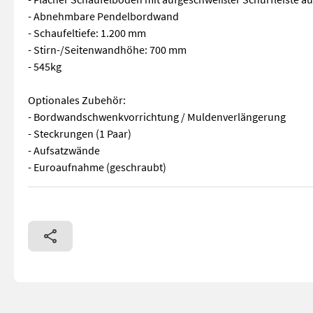
- Abnehmbare Pendelbordwand
- Schaufeltiefe: 1.200 mm
- Stirn-/Seitenwandhöhe: 700 mm
- 545kg
Optionales Zubehör:
- Bordwandschwenkvorrichtung / Muldenverlängerung
- Steckrungen (1 Paar)
- Aufsatzwände
- Euroaufnahme (geschraubt)
GÖWEIL Hochkippschaufel GHU 12 / 2200 DW - Schaufelbreite: