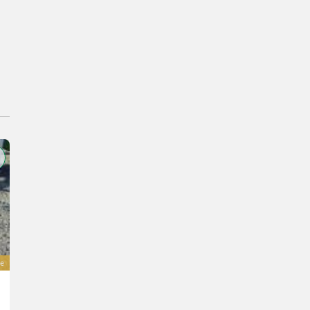
e
Stekro Kippmulde DW mit Euroaufnahme
2.590 €