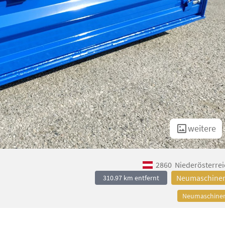
weitere
2860
Niederösterrei
Neumaschine
310.97 km entfernt
Neumaschine