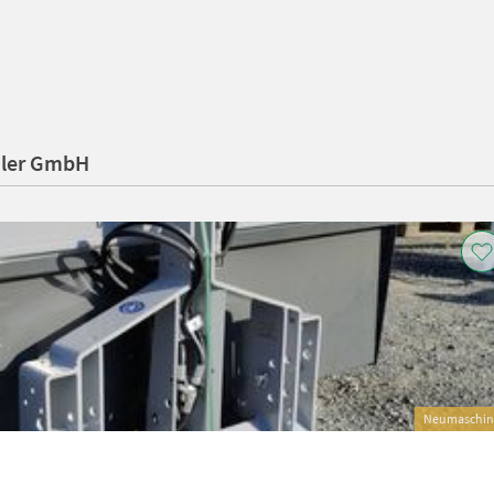
hler GmbH
Neumaschin