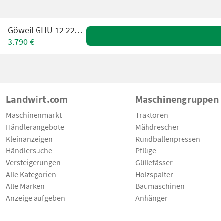
Göweil GHU 12 2200 DW
3.790 €
Landwirt.com
Maschinengruppen
Maschinenmarkt
Traktoren
Händlerangebote
Mähdrescher
Kleinanzeigen
Rundballenpressen
Händlersuche
Pflüge
Versteigerungen
Güllefässer
Alle Kategorien
Holzspalter
Alle Marken
Baumaschinen
Anzeige aufgeben
Anhänger