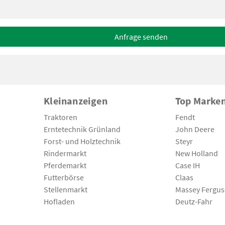
Anfrage senden
Kleinanzeigen
Top Marke
Traktoren
Fendt
Erntetechnik Grünland
John Deere
Forst- und Holztechnik
Steyr
Rindermarkt
New Holland
Pferdemarkt
Case IH
Futterbörse
Claas
Stellenmarkt
Massey Fergu
Hofladen
Deutz-Fahr