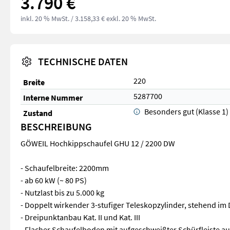
3.790 €
inkl. 20 % MwSt.
/ 3.158,33 € exkl. 20 % MwSt.
TECHNISCHE DATEN
220
Breite
5287700
Interne Nummer
Besonders gut (Klasse 1)
Zustand
BESCHREIBUNG
GÖWEIL Hochkippschaufel GHU 12 / 2200 DW
- Schaufelbreite: 2200mm
- ab 60 kW (~ 80 PS)
- Nutzlast bis zu 5.000 kg
- Doppelt wirkender 3-stufiger Teleskopzylinder, stehend i
- Dreipunktanbau Kat. II und Kat. III
- Flacher Schaufelboden mit aufgeschweißter Schürfleiste 