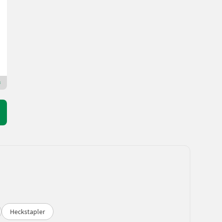
inkl. 20 % MwSt.
2.158,33 € exkl.
180 cm
Landmaschinentechnik Pichler GmbH
2860 Niederösterreich
Premium Plus Händler
Heckstapler