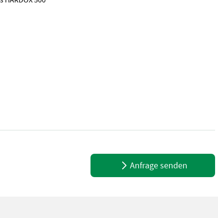
 2200mm - ab 60 kW (~ 80 PS) - Nutzlast bis zu 5.000 kg - Doppel
Anfrage senden