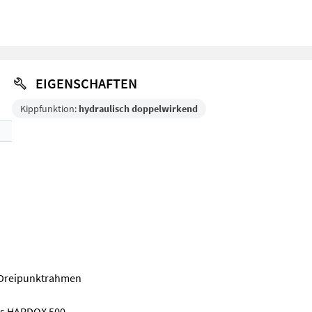
EIGENSCHAFTEN
Kippfunktion:
hydraulisch doppelwirkend
m Dreipunktrahmen
aus HARDOX 500