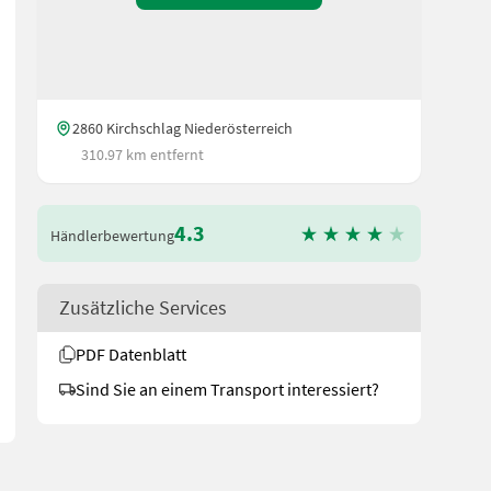
2860 Kirchschlag Niederösterreich
310.97 km entfernt
4.3
Händlerbewertung
t wirkender 3-stufiger Teleskopzylinder, stehend im Dreipunktrahm
Zusätzliche Services
PDF Datenblatt
Sind Sie an einem Transport interessiert?