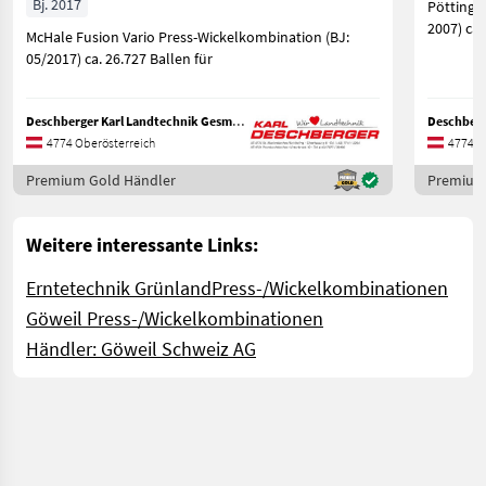
Bj. 2017
Pöttinge
2007) ca.
McHale Fusion Vario Press-Wickelkombination (BJ:
05/2017) ca. 26.727 Ballen für
Deschberger Karl Landtechnik GesmbH & Co KG
4774 Oberösterreich
4774 O
Premium Gold Händler
Premium
Weitere interessante Links:
Erntetechnik Grünland
Press-/Wickelkombinationen
Göweil Press-/Wickelkombinationen
Händler: Göweil Schweiz AG