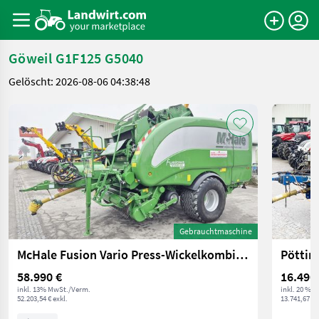
Göweil G1F125 G5040
Gelöscht: 2026-08-06 04:38:48
Gebrauchtmaschine
McHale Fusion Vario Press-Wickelkombination
58.990 €
16.490
inkl. 13% MwSt./Verm.
inkl. 20 % 
52.203,54 € exkl.
13.741,67 € 