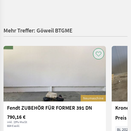
Mehr Treffer: Göweil BTGME
Neumaschine
Fendt ZUBEHÖR FÜR FORMER 391 DN
Krone 
790,16 €
Preis 
inkl. 19% MwSt
664 € exkl.
Bj. 2022