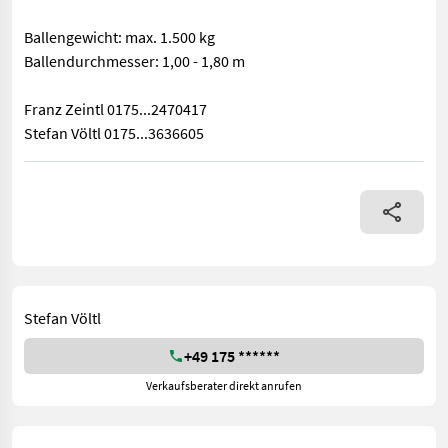
Ballengewicht: max. 1.500 kg
Ballendurchmesser: 1,00 - 1,80 m
Franz Zeintl 0175...2470417
Stefan Völtl 0175...3636605
Neumaschine Anbau Kat II mechanisch Verstellbar Länge: 1.380 
Stefan Völtl
+49 175 ******
Verkaufsberater direkt anrufen