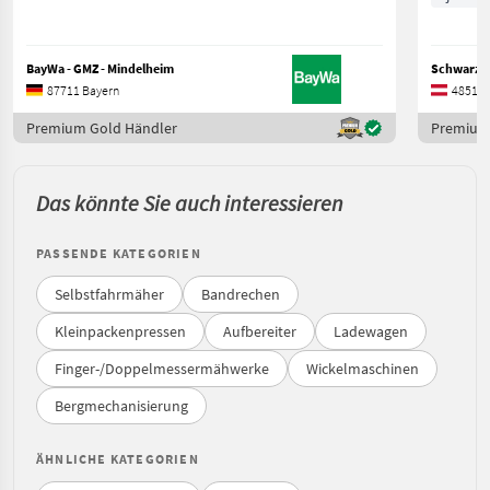
BayWa - GMZ - Mindelheim
87711 Bayern
4851 O
Premium Gold Händler
Premium
Das könnte Sie auch interessieren
PASSENDE KATEGORIEN
Selbstfahrmäher
Bandrechen
Kleinpackenpressen
Aufbereiter
Ladewagen
Finger-/Doppelmessermähwerke
Wickelmaschinen
Bergmechanisierung
ÄHNLICHE KATEGORIEN