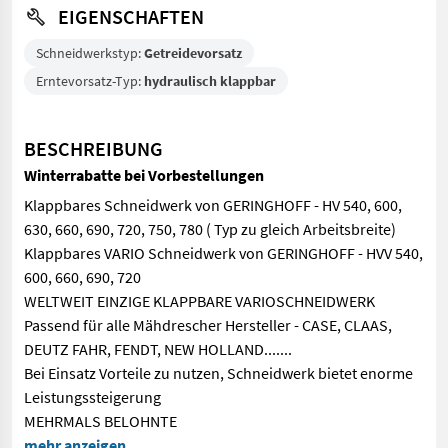
EIGENSCHAFTEN
Schneidwerkstyp:
Getreidevorsatz
Erntevorsatz-Typ:
hydraulisch klappbar
BESCHREIBUNG
Winterrabatte bei Vorbestellungen
Klappbares Schneidwerk von GERINGHOFF - HV 540, 600,
630, 660, 690, 720, 750, 780 ( Typ zu gleich Arbeitsbreite)
Klappbares VARIO Schneidwerk von GERINGHOFF - HVV 540,
600, 660, 690, 720
WELTWEIT EINZIGE KLAPPBARE VARIOSCHNEIDWERK
Passend für alle Mähdrescher Hersteller - CASE, CLAAS,
DEUTZ FAHR, FENDT, NEW HOLLAND.......
Bei Einsatz Vorteile zu nutzen, Schneidwerk bietet enorme
Leistungssteigerung
MEHRMALS BELOHNTE
Klappbares Schneidwerk von GERINGHOFF - HV 540, 600, 630, 660
mehr anzeigen