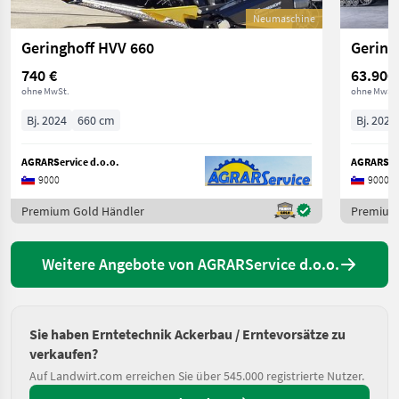
Neumaschine
Geringhoff HVV 660
Gering
740 €
63.900
ohne MwSt.
ohne MwSt.
Bj. 2024
660 cm
Bj. 2023
AGRARService d.o.o.
AGRARServ
9000
9000
Premium Gold Händler
Premium
Weitere Angebote von AGRARService d.o.o.
Sie haben Erntetechnik Ackerbau / Erntevorsätze zu
verkaufen?
Auf Landwirt.com erreichen Sie über 545.000 registrierte Nutzer.