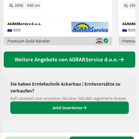
Bj. 2006
540 cm
Bj. 1993
AGRARService d.o.o.
AGRARServ
9000
9000
Premium Gold Händler
Premium
Weitere Angebote von AGRARService d.o.o.
Sie haben Erntetechnik Ackerbau / Erntevorsätze zu
verkaufen?
Auf Landwirt.com erreichen Sie über 545.000 registrierte Nutzer.
Jetzt inserieren