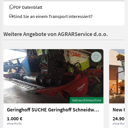
PDF Datenblatt
Sind Sie an einem Transport interessiert?
Weitere Angebote von AGRARService d.o.o.
Gebrauchtmaschine
Geringhoff SUCHE Geringhoff Schneidwerke gebraucht
New Ho
1.000 €
24.900
ohne MwSt.
ohne MwSt.