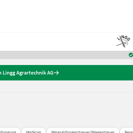
 Lingg Agrartechnik AG
igdüngung
Mistkran
Mineraldüngerstreuer/Wiegestreuer
Bere