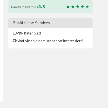
4.8
Händlerbewertung
Zusätzliche Services
PDF Datenblatt
Sind Sie an einem Transport interessiert?
entil - Gross dimensionierter Zahnradantrieb (Modul 5) - Starkes 