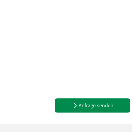
t
 Antrieb über 1 Hydromotor 160cm3 inkl. Sekundär Druckbegrenzungsv
Anfrage senden