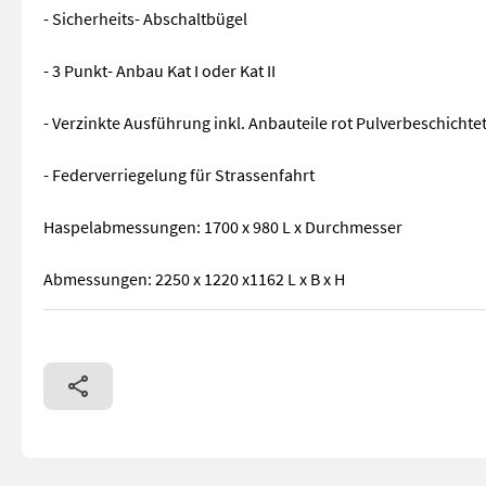
- Sicherheits- Abschaltbügel
- 3 Punkt- Anbau Kat I oder Kat II
- Verzinkte Ausführung inkl. Anbauteile rot Pulverbeschichte
- Federverriegelung für Strassenfahrt
Haspelabmessungen: 1700 x 980 L x Durchmesser
Abmessungen: 2250 x 1220 x1162 L x B x H
- Haspel für 400 Meter Schlauch NW 75 (Qualitätsschlauch) -