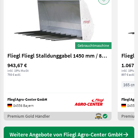
Gebrauchtmaschine
Fliegl Fliegl Stalldunggabel 1450 mm / 8 Zinken / mit E
943,67 €
1.067,4
inkl. 19% MwSt
inkl. 19% M
793 € exkl.
897 € exkl.
165 cm
Fliegl Agro-Center GmbH
Fliegl Ag
84556 Bayern
84556 
Premium Gold Händler
Premium
Weitere Angebote von Fliegl Agro-Center GmbH