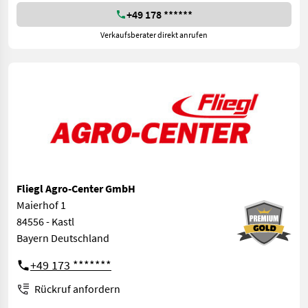
+49 178 ******
Verkaufsberater direkt anrufen
Fliegl Agro-Center GmbH
Maierhof 1
84556 - Kastl
Bayern Deutschland
+49 173 *******
Rückruf anfordern