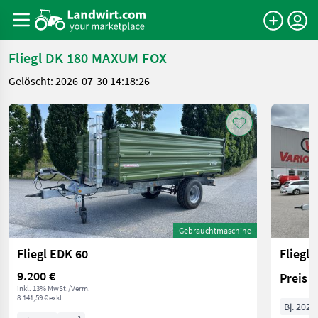
Fliegl DK 180 MAXUM FOX
Gelöscht: 2026-07-30 14:18:26
Gebrauchtmaschine
Fliegl EDK 60
Fliegl
9.200 €
Preis 
inkl. 13% MwSt./Verm.
8.141,59 € exkl.
Bj. 2026