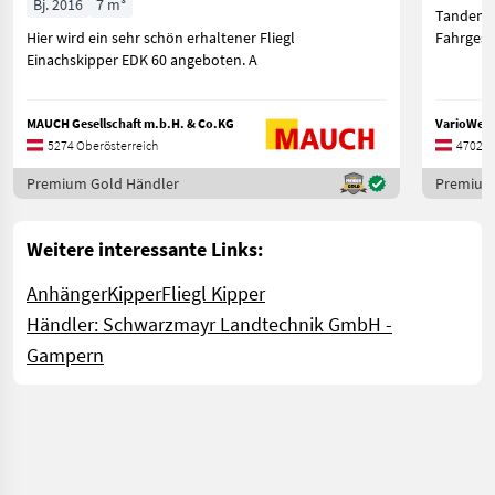
Bj. 2016
7 m³
Tandem-Dre
Hier wird ein sehr schön erhaltener Fliegl
Fahrgeste
Einachskipper EDK 60 angeboten. A
MAUCH Gesellschaft m.b.H. & Co.KG
VarioWelt
5274 Oberösterreich
4702 O
Premium Gold Händler
Premium
Weitere interessante Links:
Anhänger
Kipper
Fliegl Kipper
Händler: Schwarzmayr Landtechnik GmbH -
Gampern