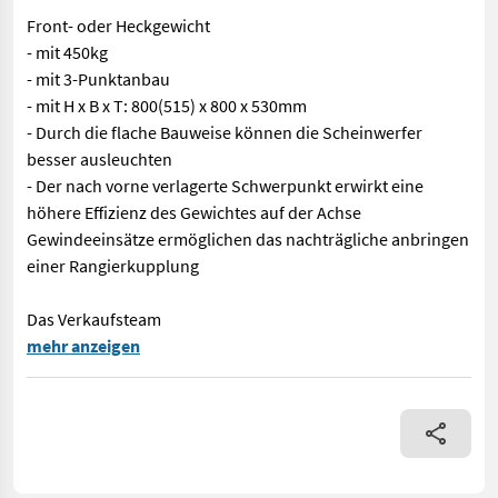
Front- oder Heckgewicht
- mit 450kg
- mit 3-Punktanbau
- mit H x B x T: 800(515) x 800 x 530mm
- Durch die flache Bauweise können die Scheinwerfer
besser ausleuchten
- Der nach vorne verlagerte Schwerpunkt erwirkt eine
höhere Effizienz des Gewichtes auf der Achse
Gewindeeinsätze ermöglichen das nachträgliche anbringen
einer Rangierkupplung
Das Verkaufsteam
Nr. 72921 Front- oder Heckgewicht - mit 450kg - mit 3-Punktan
mehr anzeigen