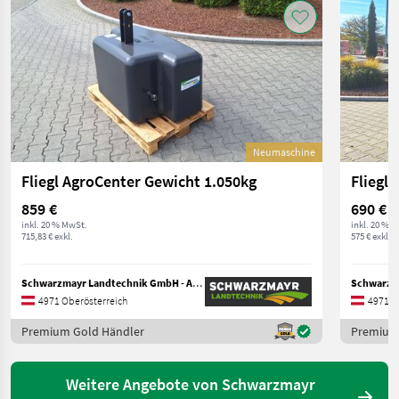
Neumaschine
Fliegl AgroCenter Gewicht 1.050kg
Fliegl
859 €
690 €
inkl. 20 % MwSt.
inkl. 20 % 
715,83 € exkl.
575 € exkl.
Schwarzmayr Landtechnik GmbH - Aurolzmünster
4971 Oberösterreich
4971 O
Premium Gold Händler
Premium
Weitere Angebote von Schwarzmayr