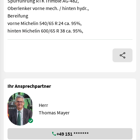
Spurführung RTK Trimble AG-482,
Oberlenker vorne mech. / hinten hydr.,
Bereifung
vorne Michelin 540/65 R 24 ca. 95%,
hinten Michelin 600/65 R 38 ca. 95%,
Fendt 314 Gen 4 Profi Plus Set. 2, 104/141 Kw/Ps, Bj. 2025, 10
Ihr Ansprechpartner
Herr
Thomas Mayer
+49 151 *******