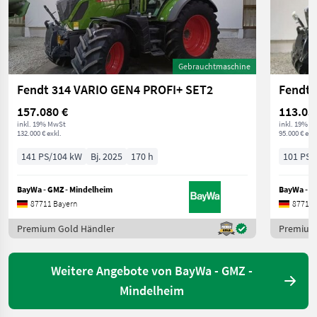
Gebrauchtmaschine
Fendt 314 VARIO GEN4 PROFI+ SET2
Fendt 
157.080 €
113.05
inkl. 19% MwSt
inkl. 19% M
132.000 € exkl.
95.000 € exkl
141 PS/104 kW
Bj. 2025
170 h
101 PS/
BayWa - GMZ - Mindelheim
BayWa - G
87711 Bayern
87711 
Premium Gold Händler
Premium
Weitere Angebote von BayWa - GMZ -
Mindelheim