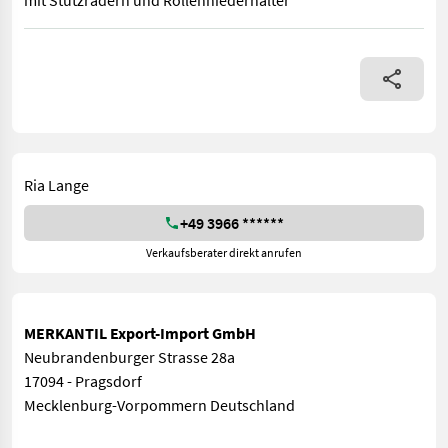
mit Stützrädern und Rollenniederhalter
Bereifung (h): 620/50R22.5, Geschwindigkeit: 40 km/h, Ballenm
Ria Lange
+49 3966 ******
Verkaufsberater direkt anrufen
MERKANTIL Export-Import GmbH
Neubrandenburger Strasse 28a
17094 - Pragsdorf
Mecklenburg-Vorpommern Deutschland