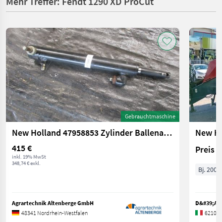
Mehr Treffer: Fendt 1290 XD ProCut
Gebrauchtmaschine
New Holland 47958853 Zylinder Ballenauswerfer fürBB1270/1290
New Ho
415 €
Preis 
inkl. 19% MwSt
348,74 € exkl.
Bj. 2001
Agrartechnik Altenberge GmbH
D&#39;AM
48341 Nordrhein-Westfalen
62100 