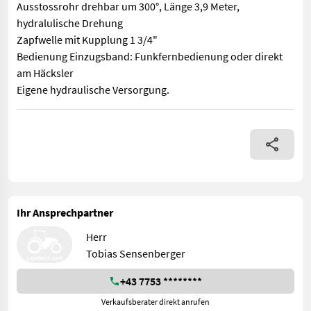
Ausstossrohr drehbar um 300°, Länge 3,9 Meter,
hydralulische Drehung
Zapfwelle mit Kupplung 1 3/4"
Bedienung Einzugsband: Funkfernbedienung oder direkt
am Häcksler
Eigene hydraulische Versorgung.
Farmi Forest CH 27 ACC Angel Crane Conveyorfeed Dreipunkt-Hä
Ihr Ansprechpartner
Herr
Tobias Sensenberger
+43 7753 ********
Verkaufsberater direkt anrufen