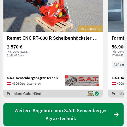
Neumaschine
Remet CNC RT-630 R Scheibenhäcksler mit Einzug
2.570 €
56.900
inkl. 20 % MwSt.
inkl. 20 % 
2.141,67 € exkl.
47.416,67 € 
240 cm
S.A.T. Sensenberger Agrar-Technik
S.A.T. Se
4906 Oberösterreich
4906 O
Premium Gold Händler
Premium
Weitere Angebote von S.A.T. Sensenberger
Agrar-Technik