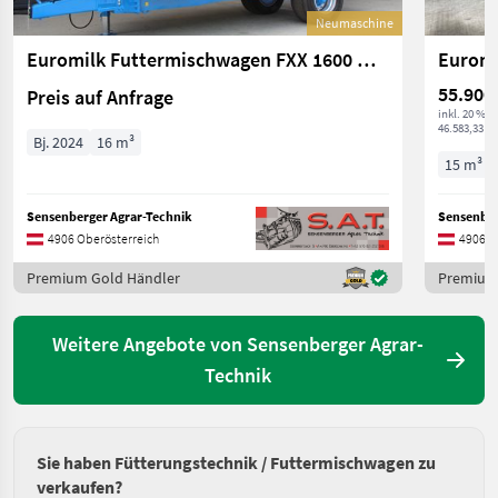
Neumaschine
Euromilk Futtermischwagen FXX 1600 HD-Vollaussattung
Euromi
55.900
Preis auf Anfrage
inkl. 20 % 
46.583,33 € 
Bj. 2024
16 m³
15 m³
Sensenberger Agrar-Technik
Sensenber
4906 Oberösterreich
4906 O
Premium Gold Händler
Premium
Weitere Angebote von Sensenberger Agrar-
Technik
Sie haben Fütterungstechnik / Futtermischwagen zu
verkaufen?