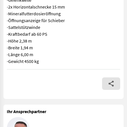
-Gelenkwelle
-2x Horizontalschnecke 15 mm
-Mineralfutterdosieröffnung
-Öffnungsanzeige für Schieber
-Sattelstützwinde
-Kraftbedarf ab 60 PS
-Höhe 2,38 m
-Breite 1,94 m
-Länge 6,00 m
-Gewicht 4500 kg
Futtermischwagen Euromilk Puma 11 -Volumen 11 m³ -10-15% meh
Ihr Ansprechpartner