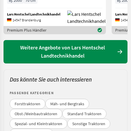
Bj. 2000
70 cm
Bj. 2003
Lars Hentschel Landtechnikhandel
Lars Hent
14547 Brandenburg
14547 
Premium Plus Händler
Premium 
Weitere Angebote von Lars Hentschel
Landtechnikhandel
Das könnte Sie auch interessieren
PASSENDE KATEGORIEN
Forsttraktoren
Mäh- und Bergtraks
Obst-/Weinbautraktoren
Standard Traktoren
Spezial- und Kleintraktoren
Sonstige Traktoren