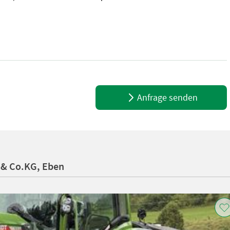
M10 Lochabstand: 55,5mm Lochdurchmesser: 13,5mm Stärke: 46mm Lag
Anfrage senden
 & Co.KG, Eben