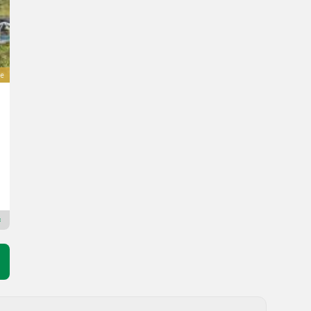
e
Fendt Rundballenpresse Rotana 160 V
Preis auf Anfrage
Bj. 2025
MAUCH Gesellschaft m.b.H. & Co.KG, Eben
5531 Salzburg
Premium Gold Händler