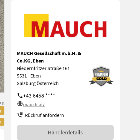
MAUCH Gesellschaft m.b.H. &
Co.KG, Eben
Niedernfritzer Straße 161
5531 - Eben
Salzburg Österreich
+43 6458 ****
rg
mauch.at/
n
Rückruf anfordern
n
Händlerdetails