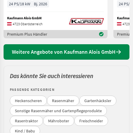
24 PS/18 kW
Bj. 2026
24 PS/1
Kaufmann Alois GmbH
Kaufmann
4723 Oberösterreich
4723 O
Premium Plus Händler
Premium 
Weitere Angebote von Kaufmann Alois GmbH
Das könnte Sie auch interessieren
PASSENDE KATEGORIEN
Heckenscheren
Rasenmäher
Gartenhäcksler
Sonstige Rasenmäher und Gartenpflegeprodukte
Rasentraktor
Mähroboter
Freischneider
Kind / Baby