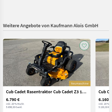
Weitere Angebote von Kaufmann Alois GmbH
Neumaschine
Cub Cadet Rasentraktor Cub Cadet Z3 127 S
6.790 €
6.160 €
inkl. 20 % MwSt.
inkl. 20 % 
5.658,33 € exkl.
5.133,33 € ex