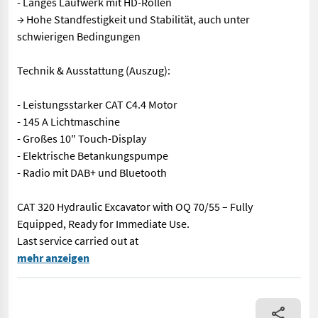
- Langes Laufwerk mit HD-Rollen
→ Hohe Standfestigkeit und Stabilität, auch unter
schwierigen Bedingungen
Technik & Ausstattung (Auszug):
- Leistungsstarker CAT C4.4 Motor
- 145 A Lichtmaschine
- Großes 10" Touch-Display
- Elektrische Betankungspumpe
- Radio mit DAB+ und Bluetooth
CAT 320 Hydraulic Excavator with OQ 70/55 – Fully
Equipped, Ready for Immediate Use.
Last service carried out at
CAT 320 Hydraulikbagger mit OQ 70/55 – Top ausgestattet, sofor
mehr anzeigen