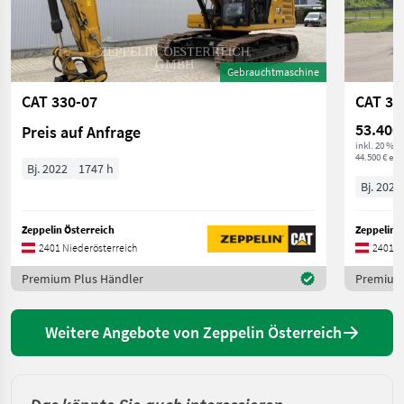
Gebrauchtmaschine
CAT 330-07
CAT 30
53.400
Preis auf Anfrage
inkl. 20 % 
44.500 € exkl
Bj. 2022
1747 h
Bj. 2022
Zeppelin Österreich
Zeppelin Ö
2401 Niederösterreich
2401 N
Premium Plus Händler
Premium 
Weitere Angebote von Zeppelin Österreich