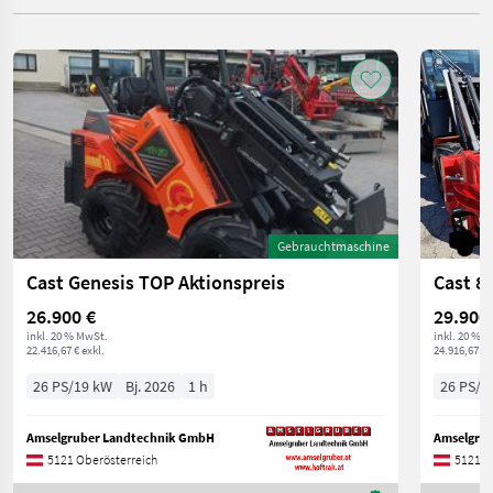
Gebrauchtmaschine
Cast Genesis TOP Aktionspreis
Cast 
26.900 €
29.900
inkl. 20 % MwSt.
inkl. 20 % 
22.416,67 € exkl.
24.916,67 € 
26 PS/19 kW
Bj. 2026
1 h
26 PS/1
Amselgruber Landtechnik GmbH
Amselgru
5121 Oberösterreich
5121 O