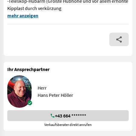
-Teleskop-Hubarm (Größte Hubhöhe und vor allem erhöhte
Kipplast durch verkürzung
WINTERDIENSTAUSFÜHRUNG mit VOLLKABINE 850 Kg Kipplast, Unter 
mehr anzeigen
Ihr Ansprechpartner
Herr
Hans Peter Höller
+43 664 *******
Verkaufsberater direkt anrufen