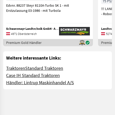
75 PS/5
Edvnr. 88237 Steyr 8110A-Turbo SK 1 - mit
!!! LANDINI 5-0
Erstzulassung 03-1986 - mit Turbola
- Roboshi
Schwarzmayr Landtechnik GmbH - Aurolzmünster
Landtech
4971 Oberösterreich
5274 O
Premium Gold Händler
Premium
Weitere interessante Links:
Traktoren
Standard Traktoren
Case IH Standard Traktoren
Händler: Lintrup Maskinhandel A/S