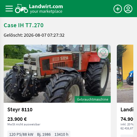
Case IH T7.270
Gelöscht: 2026-08-07 07:27:32
Gebrauchtmaschine
Steyr 8110
Landin
23.900 €
74.900
MwSt nicht ausweisbar
inkl. 20 % 
62.416,67 € 
120 PS/88 kW
Bj. 1986
13410 h