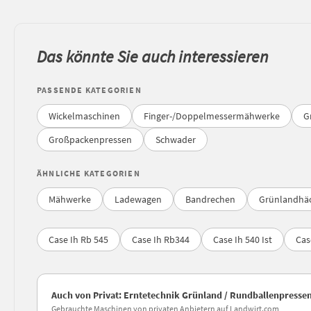
Das könnte Sie auch interessieren
PASSENDE KATEGORIEN
Wickelmaschinen
Finger-/Doppelmessermähwerke
G
Großpackenpressen
Schwader
ÄHNLICHE KATEGORIEN
Mähwerke
Ladewagen
Bandrechen
Grünlandhäc
Case Ih Rb 545
Case Ih Rb344
Case Ih 540 Ist
Cas
Auch von Privat: Erntetechnik Grünland / Rundballenpresse
Gebrauchte Maschinen von privaten Anbietern auf Landwirt.com