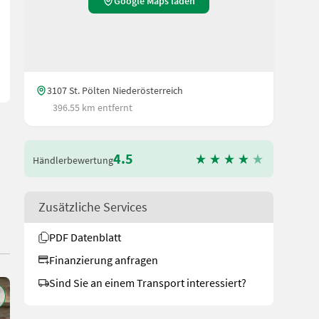
niederhalter, 2,30 m Pickup, Netzbindung, Druckluftbremse, Berei
Google Maps laden
3107 St. Pölten Niederösterreich
396.55 km entfernt
4.5
Händlerbewertung
Zusätzliche Services
PDF Datenblatt
Finanzierung anfragen
Sind Sie an einem Transport interessiert?