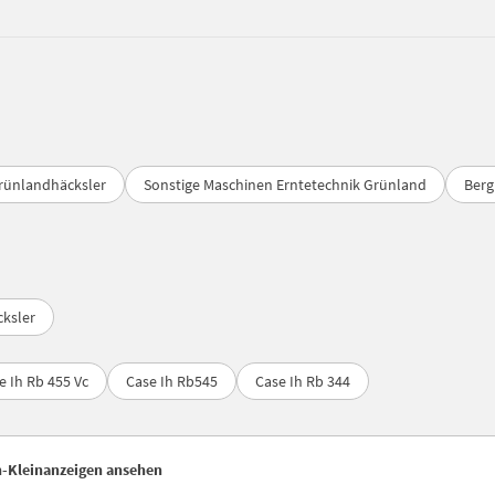
rünlandhäcksler
Sonstige Maschinen Erntetechnik Grünland
Berg
ksler
e Ih Rb 455 Vc
Case Ih Rb545
Case Ih Rb 344
n-Kleinanzeigen ansehen