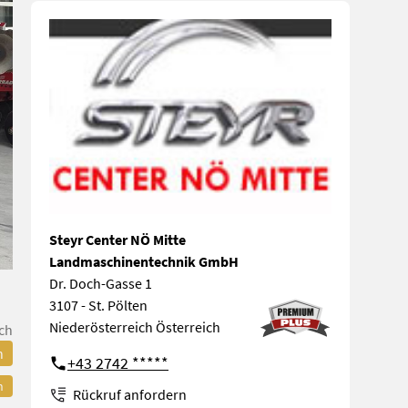
Steyr Center NÖ Mitte
Landmaschinentechnik GmbH
Dr. Doch-Gasse 1
3107 - St. Pölten
Niederösterreich Österreich
ch
n
+43 2742 *****
n
Rückruf anfordern