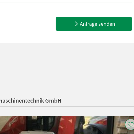
esser: 0,90 m - 1,80 m, variable Ballenkammer, 15 Messer, Rollen
Anfrage senden
ndmaschinentechnik GmbH