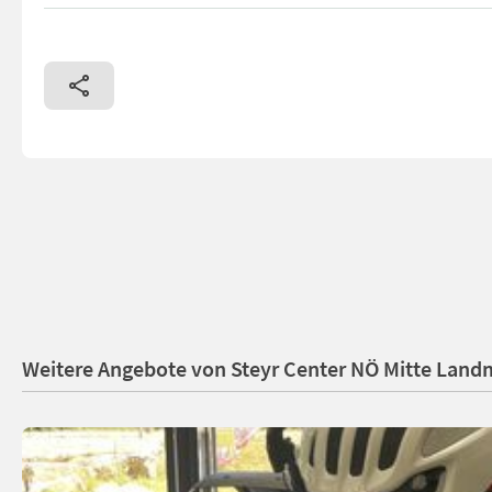
Case Rundballenpresse RB 465 VC Rotor Cutter, Ballendurchm
Weitere Angebote von Steyr Center NÖ Mitte La