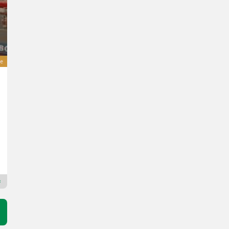
e
Steyr Profi CVT 4145
146.000 €
inkl. 20 % MwSt.
121.666,67 € exkl.
145 PS/107 kW
Steyr Center NÖ Mitte Landmaschinentechnik GmbH
3107 Niederösterreich
Premium Plus Händler