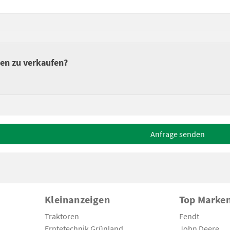
sen zu verkaufen?
Anfrage senden
Kleinanzeigen
Top Marke
Traktoren
Fendt
Erntetechnik Grünland
John Deere