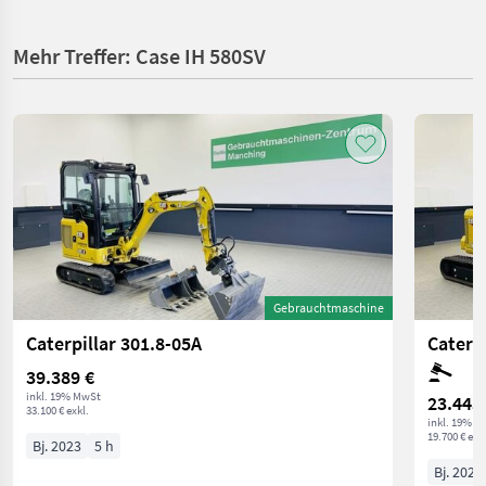
Mehr Treffer: Case IH 580SV
Gebrauchtmaschine
Caterpillar 301.8-05A
Caterp
39.389 €
inkl. 19% MwSt
23.443
33.100 € exkl.
inkl. 19% M
19.700 € exkl
Bj. 2023
5 h
Bj. 2023