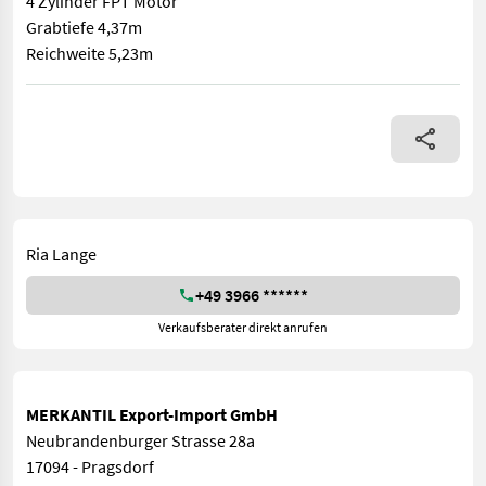
4 Zylinder FPT Motor
Grabtiefe 4,37m
Reichweite 5,23m
Allrad, Kabine, Diesel ________ mit Anbaugeräten Eigengewicht
Ria Lange
+49 3966 ******
Verkaufsberater direkt anrufen
MERKANTIL Export-Import GmbH
Neubrandenburger Strasse 28a
17094 - Pragsdorf