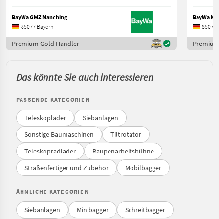
BayWa GMZ Manching
BayWa Ma
85077 Bayern
85077 
Premium Gold Händler
Premium
Das könnte Sie auch interessieren
PASSENDE KATEGORIEN
Teleskoplader
Siebanlagen
Sonstige Baumaschinen
Tiltrotator
Teleskopradlader
Raupenarbeitsbühne
Straßenfertiger und Zubehör
Mobilbagger
ÄHNLICHE KATEGORIEN
Siebanlagen
Minibagger
Schreitbagger