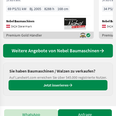
19.900 € exkl.
14.900 € exkl
69 PS/51 kW
Bj. 2005
8288 h
168 cm
34 PS/2
Nebel Baumaschinen
Nebel Ba
8424 Steiermark
8424 S
Premium Gold Händler
Premium
Weitere Angebote von Nebel Baumaschinen
Sie haben Baumaschinen / Walzen zu verkaufen?
Auf Landwirt.com erreichen Sie über 545.000 registrierte Nutzer.
Jetzt inserieren
WhatsApp
Anfrage