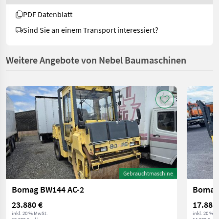
PDF Datenblatt
Sind Sie an einem Transport interessiert?
Weitere Angebote von Nebel Baumaschinen
Gebrauchtmaschine
Bomag BW144 AC-2
Bomag
23.880 €
17.880
inkl. 20 % MwSt.
inkl. 20 % 