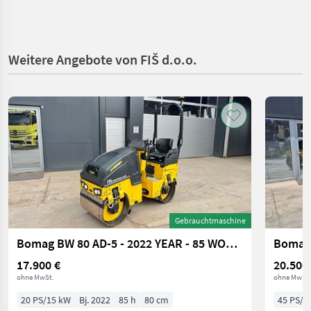
Weitere Angebote von FIŠ d.o.o.
Gebrauchtmaschine
Bomag BW 80 AD-5 - 2022 YEAR - 85 WORKING HOURS
17.900 €
20.500
ohne MwSt.
ohne MwSt.
20 PS/15 kW
Bj. 2022
85 h
80 cm
45 PS/3