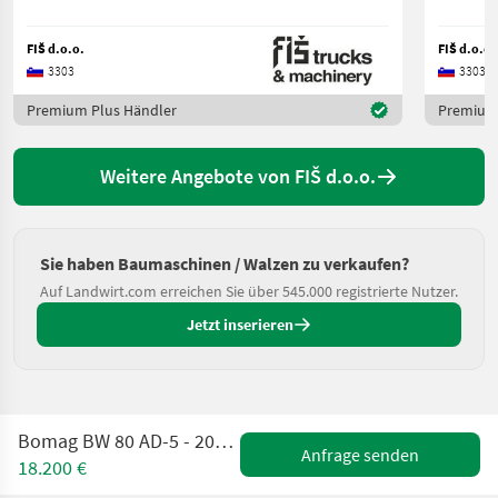
FIŠ d.o.o.
FIŠ d.o.o.
3303
3303
Premium Plus Händler
Premium 
Weitere Angebote von FIŠ d.o.o.
Sie haben Baumaschinen / Walzen zu verkaufen?
Auf Landwirt.com erreichen Sie über 545.000 registrierte Nutzer.
Jetzt inserieren
Bomag BW 80 AD-5 - 2022 YEAR - 55 WORKING HOURS
Anfrage senden
18.200 €