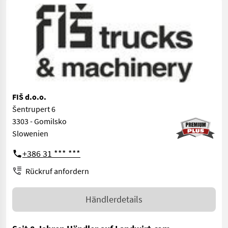
FIŠ d.o.o.
Šentrupert 6
3303 - Gomilsko
Slowenien
+386 31 *** ***
Rückruf anfordern
Händlerdetails