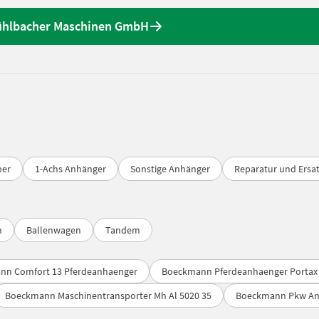
ühlbacher Maschinen GmbH
per
1-Achs Anhänger
Sonstige Anhänger
Reparatur und Ersat
n
Ballenwagen
Tandem
nn Comfort 13 Pferdeanhaenger
Boeckmann Pferdeanhaenger Portax L
Boeckmann Maschinentransporter Mh Al 5020 35
Boeckmann Pkw Anh