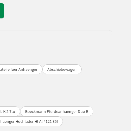
zteile fuer Anhaenger
Abschiebewagen
 K 2 7to
Boeckmann Pferdeanhaenger Duo R
aenger Hochlader Hl Al 4121 35f