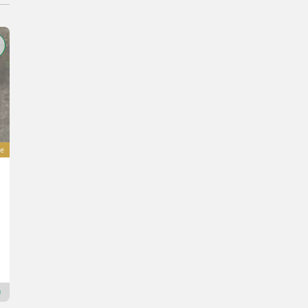
e
Böckmann PKW-Anhänger Hochlader HL-AL 6224/35F 
8.890 €
inkl. 20 % MwSt.
7.408,33 € exkl.
Mühlbacher Maschinen GmbH
5580 Salzburg
Premium Plus Händler