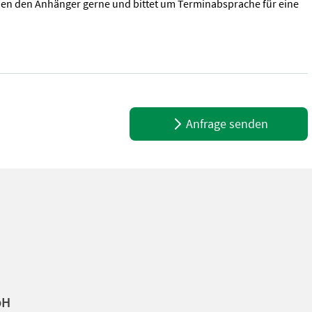
en den Anhänger gerne und bittet um Terminabsprache für eine
0mm klappbar (Alu-elox.) - Basis LED-Beleuchtung - Lichtanlage m
Anfrage senden
bH