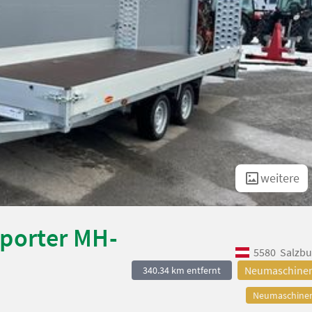
weitere
porter MH-
5580
Salzbu
Neumaschine
340.34 km entfernt
Neumaschine