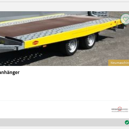
Neumaschin
anhänger