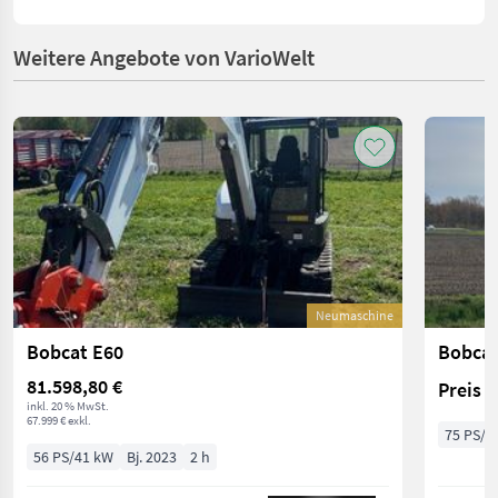
Weitere Angebote von VarioWelt
Neumaschine
Bobcat E60
Bobcat
81.598,80 €
Preis 
inkl. 20 % MwSt.
67.999 € exkl.
75 PS/5
56 PS/41 kW
Bj. 2023
2 h