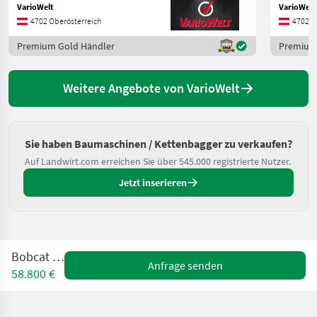
VarioWelt
VarioWelt
4702 Oberösterreich
4702 O
Premium Gold Händler
Premium
Weitere Angebote von VarioWelt
Sie haben Baumaschinen / Kettenbagger zu verkaufen?
Auf Landwirt.com erreichen Sie über 545.000 registrierte Nutzer.
Jetzt inserieren
Bobcat E35z
Anfrage senden
58.800 €