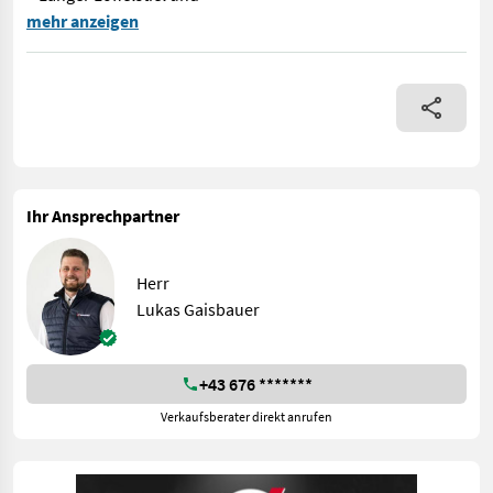
Bagger Bobcat E35z Betriebsgewicht: 3499 kg Förderleistung: 10
mehr anzeigen
Ihr Ansprechpartner
Herr
Lukas Gaisbauer
+43 676 *******
Verkaufsberater direkt anrufen