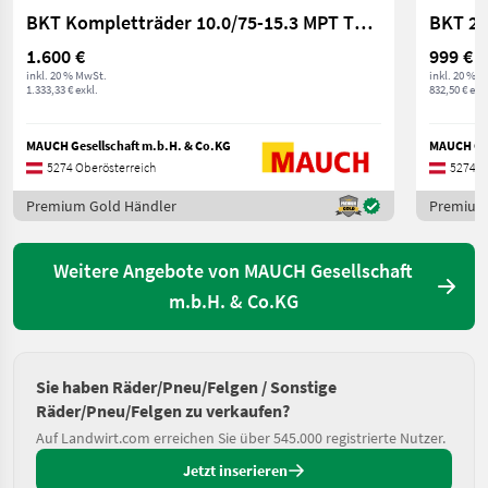
BKT Kompletträder 10.0/75-15.3 MPT TR03 Weidemann
BKT 26
1.600 €
999 €
inkl. 20 % MwSt.
inkl. 20 % 
1.333,33 € exkl.
832,50 € exkl
MAUCH Gesellschaft m.b.H. & Co.KG
MAUCH Ges
5274 Oberösterreich
5274 O
Premium Gold Händler
Premium
Weitere Angebote von MAUCH Gesellschaft
m.b.H. & Co.KG
Sie haben Räder/Pneu/Felgen / Sonstige
Räder/Pneu/Felgen zu verkaufen?
Auf Landwirt.com erreichen Sie über 545.000 registrierte Nutzer.
Jetzt inserieren