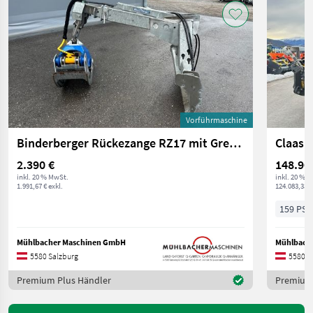
Vorführmaschine
Binderberger Rückezange RZ17 mit Greifer GZ15, Vorführer
2.390 €
148.90
inkl. 20 % MwSt.
inkl. 20 % 
1.991,67 € exkl.
124.083,33 €
159 PS/
Mühlbacher Maschinen GmbH
Mühlbach
5580 Salzburg
5580 S
Premium Plus Händler
Premium 