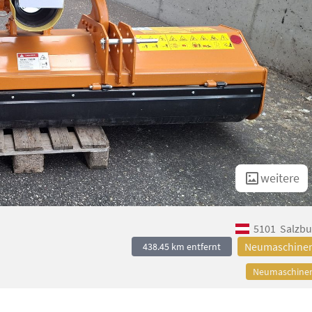
weitere
5101
Salzbu
Neumaschine
438.45 km entfernt
Neumaschine