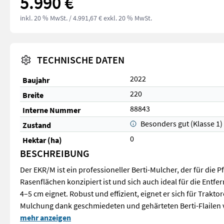
5.990 €
inkl. 20 % MwSt.
/ 4.991,67 € exkl. 20 % MwSt.
TECHNISCHE DATEN
2022
Baujahr
220
Breite
88843
Interne Nummer
Besonders gut (Klasse 1)
Zustand
0
Hektar (ha)
BESCHREIBUNG
Der EKR/M ist ein professioneller Berti-Mulcher, der für die 
Rasenflächen konzipiert ist und sich auch ideal für die Ent
4–5 cm eignet. Robust und effizient, eignet er sich für Trakt
Mulchung dank geschmiedeten und gehärteten Berti-Flailen 
Der EKR/M ist ein professioneller Berti-Mulcher, der für die
mehr anzeigen