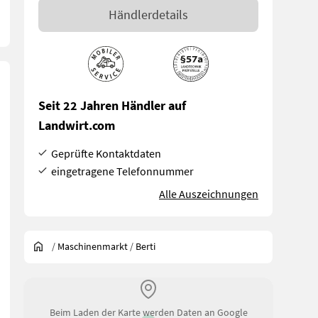
Händlerdetails
Seit 22 Jahren Händler auf
Landwirt.com
Geprüfte Kontaktdaten
eingetragene Telefonnummer
Alle Auszeichnungen
/
Maschinenmarkt
/
Berti
chen konzipiert ist und sich auch ideal für die Entfernung kleiner
Beim Laden der Karte werden Daten an Google