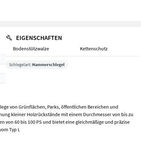
EIGENSCHAFTEN
Bodenstützwalze
Kettenschutz
Schlegelart:
Hammerschlegel
Pflege von Grünflächen, Parks, öffentlichen Bereichen und
fernung kleiner Holzrückstände mit einem Durchmesser von bis zu
oren von 60 bis 100 PS und bietet eine gleichmäßige und präzise
vom Typ L
 Pflege von Grünflächen, Parks, öffentlichen Bereichen und Rasenflä