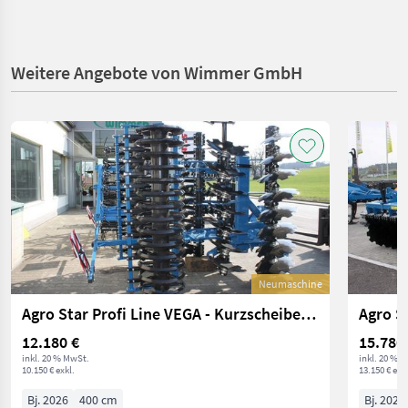
Weitere Angebote von Wimmer GmbH
Neumaschine
Agro Star Profi Line VEGA - Kurzscheibenegge 4m
12.180 €
15.780
inkl. 20 % MwSt.
inkl. 20 % 
10.150 € exkl.
13.150 € exkl
Bj. 2026
400 cm
Bj. 2026