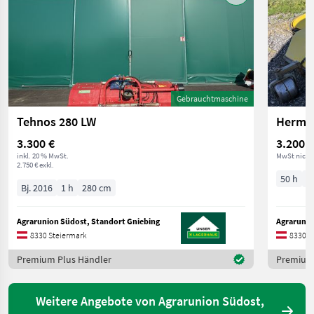
Gebrauchtmaschine
Tehnos 280 LW
Hermes
3.300 €
3.200 €
inkl. 20 % MwSt.
MwSt nicht
2.750 € exkl.
50 h
2
Bj. 2016
1 h
280 cm
Agrarunion Südost, Standort Gniebing
Agrarunio
8330 Steiermark
8330 S
Premium Plus Händler
Premium 
Weitere Angebote von Agrarunion Südost,