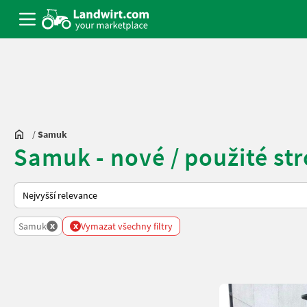
/
Samuk
Samuk - nové / použité str
Takto se řadí nabídky na Landwirt.com
x
x
Samuk
Vymazat všechny filtry