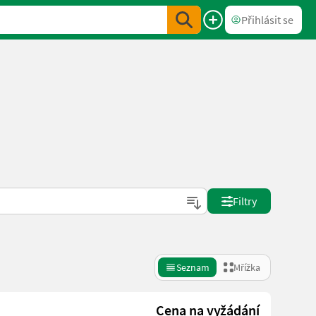
Přihlásit se
Filtry
Seznam
Mřížka
Cena na vyžádání