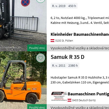
R. v. 2019
450 h
6, 2 to, Nutzlast 4000 kg, , Triplexmast mit Vollfreihub 5000 mm,
Kabine mit Heizung, 3.und.. 4. Ventil, Seitenschieber, Zinkenlänge 1200
mm, Vollgummireifen Vysokoz
Kleinheider Baumaschinenhan
3100 St. Pölten
Vysokozdvižné vozíky a skladová te
Použitý stroj
Samuk R 35 D
R. v. 2011
2380 h
Hubstapler Samuk R 35 D Hubhöhe 3, 3 m, Hublast 3.500 kg, Mast
230 cm, Gabelzinken 110 cm, Eigengewicht: 4845kg. Referenznummer:
4530 Baumaschinen Puntigam Gmb
Baumaschinen Punt
8483 Deutsch Goritz
Vysokozdvižné vozíky a skladová te
Použitý stroj