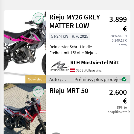
hledání
Rieju MY26 GREY
3.899
Kategorie
Země
Filtry
1
MATTER LOW
€
Zobrazit
5 kS/4 kW
R. v. 2025
20 % s DPH
AKTUÁLNÍ
Obnovit
21
3.249,17 €
CESTA
netto
výsledků
Dein erster Schritt in die
Rieju
Freiheit mit 15! Alle Rieju-
Modelle sind lagernd und
RLH Mostviertel Mitte - Standort Steinakirchen
VYBRAT
sofort verfügbar! In 2
KATEGORII
verschiedenen Größe
3261 Wolfpassing
erhältlich: LOW: 815 mm
Auto /
Prémiový plus prodejce
Nový stroj
osobné automobily / nákladné automobily / mopedy
21
Standard: 875 mm
Motocykle
Rieju MRT 50
2.600
/ Rieju
MARKETPLACE
€
Nabídky
DPH je
Marketplace
Inzeráty
prodejců
neaplikovateľné