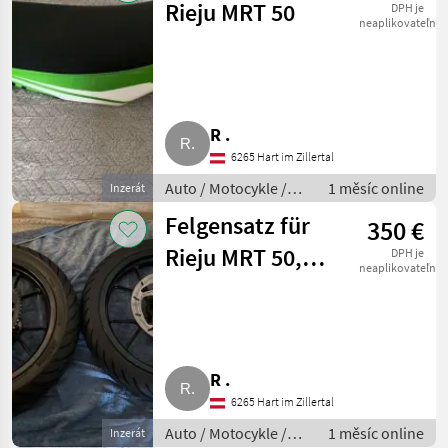
Rieju MRT 50
DPH je
neaplikovateľné
R .
6265 Hart im Zillertal
Auto / Motocykle /
1 měsíc online
Inzerát
Motorka
Felgensatz für
350 €
Rieju MRT 50,
DPH je
neaplikovateľné
original mit
neuem Gummi
R .
6265 Hart im Zillertal
Auto / Motocykle /
1 měsíc online
Inzerát