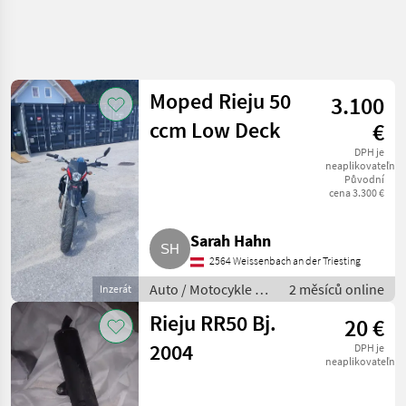
Moped Rieju 50
3.100
ccm Low Deck
€
DPH je
neaplikovateľné
Původní
cena 3.300 €
Sarah Hahn
2564 Weissenbach an der Triesting
Auto / Motocykle /
2 měsíců online
Inzerát
Motorka
Rieju RR50 Bj.
20 €
2004
DPH je
neaplikovateľné