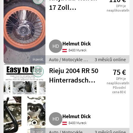
17 Zoll
DPH je
neaplikovateľné
Supermoto
Helmut Dick
8480 Mureck
Auto / Motocykle /
3 měsíců online
Inzerát
Motorka
Rieju 2004 RR 50
75 €
Hinterradschwinge
DPH je
neaplikovateľné
mit Federbein
Původní
cena 80 €
Helmut Dick
8480 Mureck
Auto / Motocykle /
3 měsíců online
Inzerát