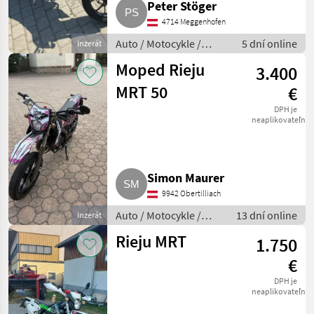
Peter Stöger
4714 Meggenhofen
Auto / Motocykle /
5 dní online
Inzerát
Motorka
Moped Rieju
3.400
MRT 50
€
DPH je
neaplikovateľné
Simon Maurer
9942 Obertilliach
Auto / Motocykle /
13 dní online
Inzerát
Motorka
Rieju MRT
1.750
€
DPH je
neaplikovateľné