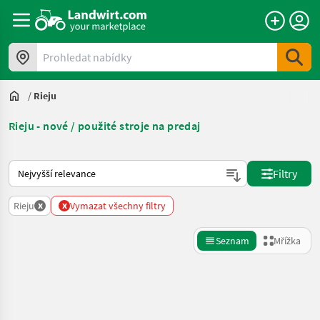
Prohledat nabídky
/
Rieju
Rieju - nové / použité stroje na predaj
Takto se řadí nabídky na Landwirt.com
Filtry
x
x
Rieju
Vymazat všechny filtry
Seznam
Mřížka
Zpřesnit