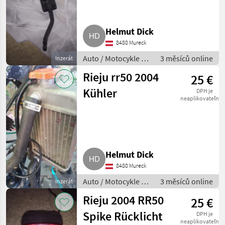
Helmut Dick
8480 Mureck
Auto / Motocykle /
3 měsíců online
Inzerát
Motorka
Rieju rr50 2004
25 €
Kühler
DPH je
neaplikovateľné
Helmut Dick
8480 Mureck
Auto / Motocykle /
3 měsíců online
Inzerát
Motorka
Rieju 2004 RR50
25 €
Spike Rücklicht
DPH je
neaplikovateľné