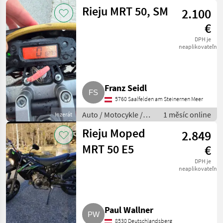
Motorka
Rieju MRT 50, SM
2.100
€
DPH je
neaplikovateľné
Franz Seidl
5760 Saalfelden am Steinernen Meer
Auto / Motocykle /
1 měsíc online
Inzerát
Motorka
Rieju Moped
2.849
MRT 50 E5
€
DPH je
neaplikovateľné
Paul Wallner
8530 Deutschlandsberg