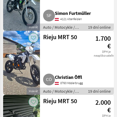
Simon Furtmüller
4121 Altenfelden
Auto / Motocykle /
19 dní online
Inzerát
Motorka
Rieju MRT 50
1.700
€
DPH je
neaplikovateľné
Christian Öffl
8763 Möderbrugg
Auto / Motocykle /
19 dní online
Inzerát
Motorka
Rieju MRT 50
2.000
€
DPH je