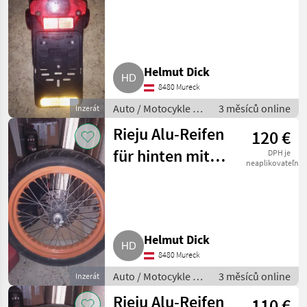
Helmut Dick
8480 Mureck
Auto / Motocykle /
3 měsíců online
Inzerát
Motorka
Rieju Alu-Reifen
120 €
für hinten mit
DPH je
neaplikovateľné
Zahnrad 17 Zoll
Supermoto
Helmut Dick
8480 Mureck
Auto / Motocykle /
3 měsíců online
Inzerát
Motorka
Rieju Alu-Reifen
110 €