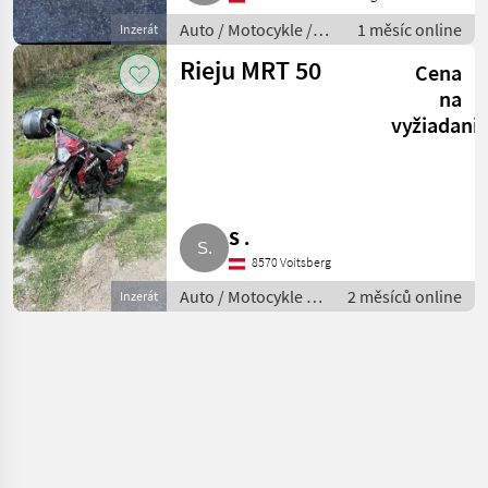
Auto / Motocykle /
1 měsíc online
Inzerát
Motorka
Rieju MRT 50
Cena
na
vyžiadani
S .
8570 Voitsberg
Auto / Motocykle /
2 měsíců online
Inzerát
Motorka