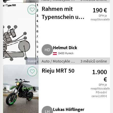
Motorka
Rahmen mit
190 €
Typenschein und
DPH je
neaplikovateľné
Manipulationsaufkleber
Helmut Dick
8480 Mureck
Auto / Motocykle /
3 měsíců online
Inzerát
Motorka
Rieju MRT 50
1.900
€
DPH je
neaplikovateľné
Původní
cena 2.000 €
Lukas Höflinger