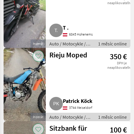
neaplikovateľné
T .
6845 Hohenems
Auto / Motocykle /
1 měsíc online
Inzerát
Motorka
Rieju Moped
350 €
DPH je
neaplikovateľné
Patrick Köck
3744 Meiseldorf
Auto / Motocykle /
1 měsíc online
Inzerát
Motorka
Sitzbank für
100 €