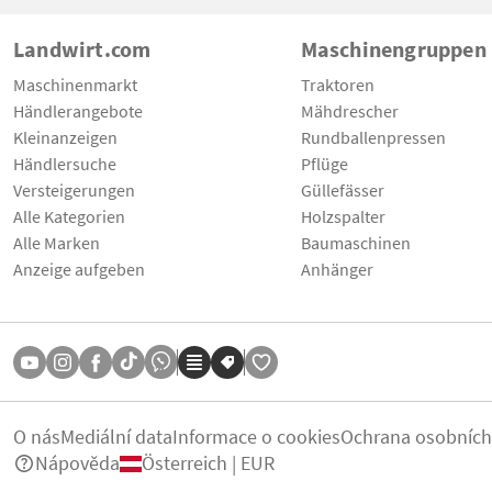
Landwirt.com
Maschinengruppen
Maschinenmarkt
Traktoren
Händlerangebote
Mähdrescher
Kleinanzeigen
Rundballenpressen
Händlersuche
Pflüge
Versteigerungen
Güllefässer
Alle Kategorien
Holzspalter
Alle Marken
Baumaschinen
Anzeige aufgeben
Anhänger
O nás
Mediální data
Informace o cookies
Ochrana osobních
Nápověda
Österreich | EUR