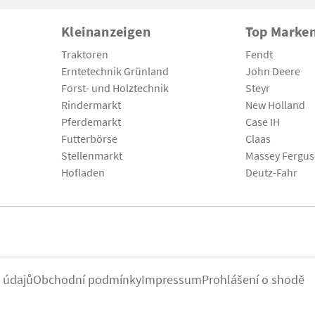
Kleinanzeigen
Top Marke
Traktoren
Fendt
Erntetechnik Grünland
John Deere
Forst- und Holztechnik
Steyr
Rindermarkt
New Holland
Pferdemarkt
Case IH
Futterbörse
Claas
Stellenmarkt
Massey Fergu
Hofladen
Deutz-Fahr
 údajů
Obchodní podmínky
Impressum
Prohlášení o shodě