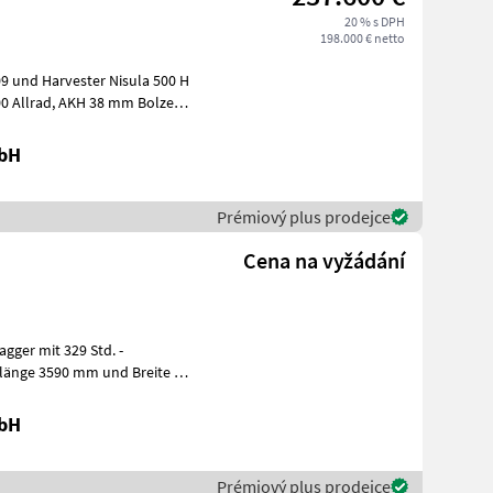
20 % s DPH
198.000 € netto
9 und Harvester Nisula 500 H
mbH
Prémiový plus prodejce
Cena na vyžádání
gger mit 329 Std. -
länge 3590 mm und Breite 2,
6 m mit 600 mm Drei-Steg-Bodenplatten, 2,
mbH
Prémiový plus prodejce