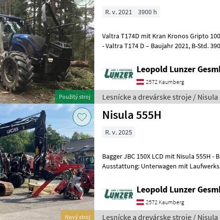
R. v. 2021
3900 h
Valtra T174D mit Kran Kronos Gripto 100
- Valtra T174 D – Baujahr 2021, B-Std. 3900 Allrad, AKH 38 mm Bolzen
A11 automatisch, Kabinenfed
Leopold Lunzer Ges
2572 Kaumberg
Lesnícke a drevárske stroje / Nisula
Použitý stroj
Nisula 555H
R. v. 2025
Bagger JBC 150X LCD mit Nisula 555H - Ba
Ausstattung: Unterwagen mit Laufwerks
Leopold Lunzer Ges
2572 Kaumberg
Lesnícke a drevárske stroje / Nisula
Nový stroj