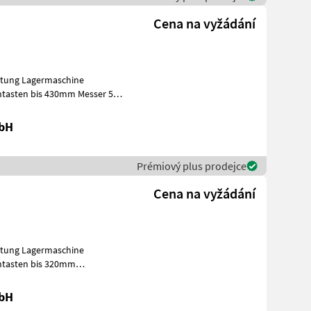
Cena na vyžádání
rstung Lagermaschine
Entasten bis 430mm Messer 5+1
mbH
Prémiový plus prodejce
Cena na vyžádání
rstung Lagermaschine
Entasten bis 320mm
bei 210
mbH