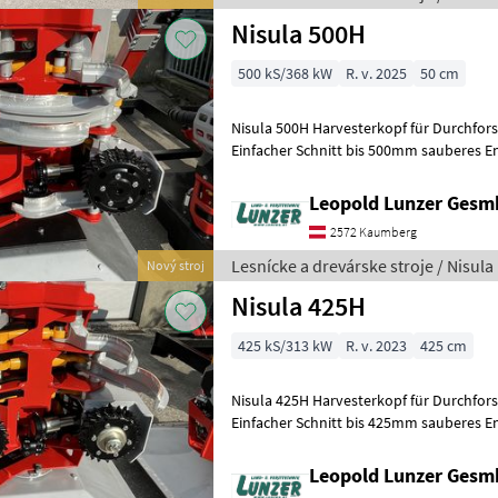
Nisula 500H
500 kS/368 kW
R. v. 2025
50 cm
Nisula 500H Harvesterkopf für Durchfo
Einfacher Schnitt bis 500mm sauberes 
Gewicht:640kg Öl-Bedarf: 140-180 L
Leopold Lunzer Ges
2572 Kaumberg
Lesnícke a drevárske stroje / Nisula
Nový stroj
Nisula 425H
425 kS/313 kW
R. v. 2023
425 cm
Nisula 425H Harvesterkopf für Durchfo
Einfacher Schnitt bis 425mm sauberes 
Gewicht:410kg Öl-Bedarf: 120-150 L/min 
Leopold Lunzer Ges