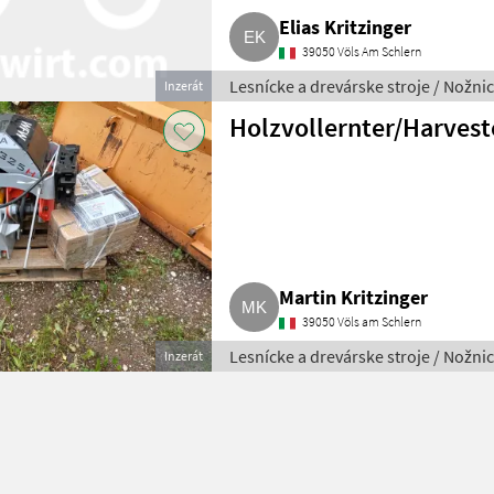
Elias Kritzinger
39050 Völs Am Schlern
Lesnícke a drevárske stroje / Nožni
Inzerát
hlavy
Holzvollernter/Harvest
Martin Kritzinger
39050 Völs am Schlern
Lesnícke a drevárske stroje / Nožni
Inzerát
hlavy