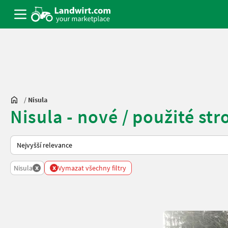
/
Nisula
Nisula - nové / použité str
Takto se řadí nabídky na Landwirt.com
x
x
Nisula
Vymazat všechny filtry