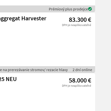
Prémiový plus prodejce
aggregat Harvester
83.300 €
DPH je neaplikovateľné
ce na prerezávanie stromov/ rezacie hlavy
2 dní online
325 NEU
58.000 €
DPH je neaplikovateľné