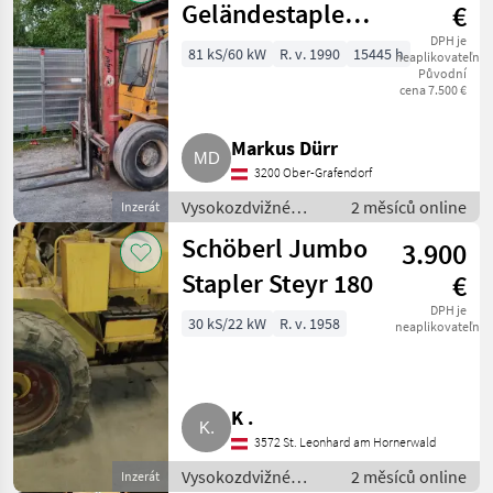
Geländestapler
€
Typ J 50 DC 12 (5
DPH je
81 kS/60 kW
R. v. 1990
15445 h
neaplikovateľné
Původní
t Hubkraft)
cena 7.500 €
Markus Dürr
3200 Ober-Grafendorf
Vysokozdvižné
2 měsíců online
Inzerát
vozíky a skladová
Schöberl Jumbo
3.900
technika / Vozík
Stapler Steyr 180
€
DPH je
30 kS/22 kW
R. v. 1958
neaplikovateľné
K .
3572 St. Leonhard am Hornerwald
Vysokozdvižné
2 měsíců online
Inzerát