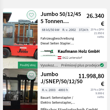
hledání
Jumbo 50/12/45
26.340
Kategorie
Země
Filtry
1
5 Tonnen
€
Hubkraft - 4,5
Zobrazit
68 kS/50 kW
R. v. 2002
3724 h
20 % s DPH
AKTUÁLNÍ
Obnovit
11
21.950 €
Meter Hubhöhe
CESTA
netto
výsledků
Fahrzeugbeschreibung
Jumbo
Diesel Seiten Stapler
JUMBO 50/12/45 Bj. 2002 lt.
Kaufmann Holz GmbH
VYBRAT
Zähler 3.724 Stunden 5
KATEGORII
Tonnen Hubkraft 4, 5 Meter
8422 Leitersdorf
Hubhöhe 1, 2 Meter
Vysokozdvižné
Prémiový plus prodejce
Použitý stroj
poľnohospodárska technika
11
Gabellänge
vozíky a
Jumbo
11.998,80
skladová
MARKETPLACE
technika /
J/SNEP/50/12/50
€
Jumbo
Nabídky
Marketplace
Inzeráty
R. v. 2003
4893 h
20 % s DPH
prodejců
9.999 €
netto
Bauart: Seitenstapler /
Elektro Seitenstapler,
Tragkraft: 5000kg, Hubhöhe:
Pfitscher Staplertechnik GmbH