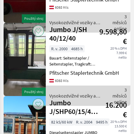
4000mm, Bauhöhe:
6068 Mils
2960mm, Freihub: 150mm,
Gabellänge: 1200mm,
3
Použitý stroj
Batterie: 80V 1085Ah
Vysokozdvižné vozíky a
měsíců
Zustand:
Jumbo J/SH
skladová technika / Jumbo
online
9.598,80
40/12/40
€
R. v. 2000
4685 h
20 % s DPH
7.999 €
netto
Bauart: Seitenstapler /
Seitenstapler, Tragkraft:
4000kg, Hubhöhe: 4000mm,
Pfitscher Staplertechnik GmbH
Freihub: 150mm, Bereifung
6068 Mils
vorne: Superelastik ,
Bereifung hinten:
3
Použitý stroj
Superelastik , Beschrei
Vysokozdvižné vozíky a
měsíců
Jumbo
skladová technika / Jumbo
online
16.200
J/SHP60/15/40
€
Dieselseitenstapler
82 kS/60 kW
R. v. 2004
9495 h
20 % s DPH
13.500 €
6 Tonnen Hubkr
netto
Dieselseitenstapler JUMBO