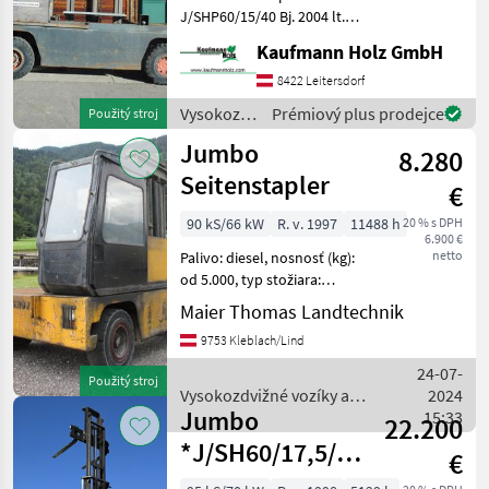
J/SHP60/15/40 Bj. 2004 lt.
Zähler 9.495 Stunden
Kaufmann Holz GmbH
Perkins Motor 6 Tonnen
Hubkraft 4 Meter Hubhöhe
8422 Leitersdorf
2, 90 Meter Bauhöhe 1, 50
Vysokozdvižné
Prémiový plus prodejce
Použitý stroj
Meter Ga
vozíky a
Jumbo
8.280
skladová
technika /
Seitenstapler
€
Jumbo
90 kS/66 kW
R. v. 1997
11488 h
20 % s DPH
6.900 €
netto
Palivo: diesel, nosnosť (kg):
od 5.000, typ stožiara:
Štandard, , Vodičská kabína,
Maier Thomas Landtechnik
: Vysokozdvižné vozíky a
9753 Kleblach/Lind
skladová technika Vozík
24-07-
Použitý stroj
Vysokozdvižné vozíky a
2024
Jumbo
skladová technika / Jumbo
15:33
22.200
*J/SH60/17,5/75TV*5219
€
h Top !