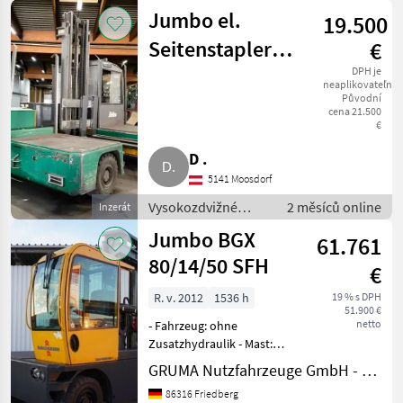
vozíky a skladová
Jumbo el.
19.500
technika / Vozík
Seitenstapler
€
Holzbau
DPH je
neaplikovateľné
Původní
Zimmerei
cena 21.500
€
Abbund
D .
5141 Moosdorf
Vysokozdvižné
2 měsíců online
Inzerát
vozíky a skladová
Jumbo BGX
61.761
technika / Vozík
80/14/50 SFH
€
R. v. 2012
1536 h
19 % s DPH
51.900 €
netto
- Fahrzeug: ohne
Zusatzhydraulik - Mast:
ohne Zusatzhydraulik -
GRUMA Nutzfahrzeuge GmbH - Staplertechnik
Gabelträger - Vollkabine
86316 Friedberg
mit Schiebetüren - Heizung