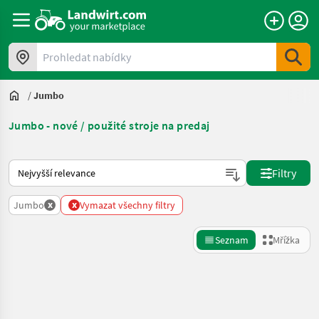
Prohledat nabídky
/
Jumbo
Jumbo - nové / použité stroje na predaj
Takto se řadí nabídky na Landwirt.com
Filtry
x
x
Jumbo
Vymazat všechny filtry
Seznam
Mřížka
Zpřesnit