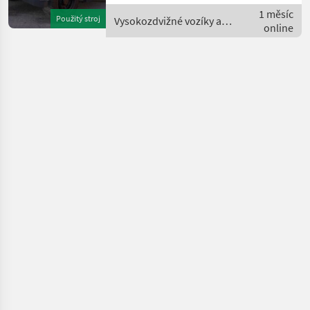
- Doppelflaschenhalterung
1 měsíc
Použitý stroj
Vysokozdvižné vozíky a
- 1 x Arbeitsscheinwerf
online
skladová technika / Jumbo