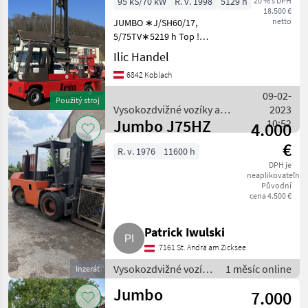
95 kS/70 kW
R. v. 1998
5129 h
20 % s DPH
18.500 €
netto
JUMBO ∗J/SH60/17,
5/75TV∗5219 h Top !
Seitenstappler . Baujahr
Ilic Handel
1998 . Betriebstunden 5129
6842 Koblach
. Triplex mast . Top Zustand
! Arbeitszeit von
09-02-
Použitý stroj
Vysokozdvižné vozíky a
2023
Jumbo J75HZ
skladová technika / Jumbo
10:52
4.000
€
R. v. 1976
11600 h
DPH je
neaplikovateľné
Původní
cena 4.500 €
Patrick Iwulski
7161 St. Andrä am Zicksee
Vysokozdvižné vozíky
1 měsíc online
Inzerát
a skladová technika /
Jumbo
7.000
Vozík