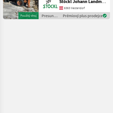
Stöckl Johann Landmaschinen GesmbH & Co KG
6363 Westendorf
Presun
Prémiový plus prodejce
Použitý stroj
materiálu
/
Grasmugg