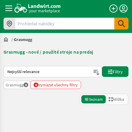
Prohledat nabídky
/
Grasmugg
Grasmugg - nové / použité stroje na predaj
Takto se řadí nabídky na Landwirt.com
Filtry
x
x
Grasmugg
Vymazat všechny filtry
Seznam
Mřížka
Zpřesnit