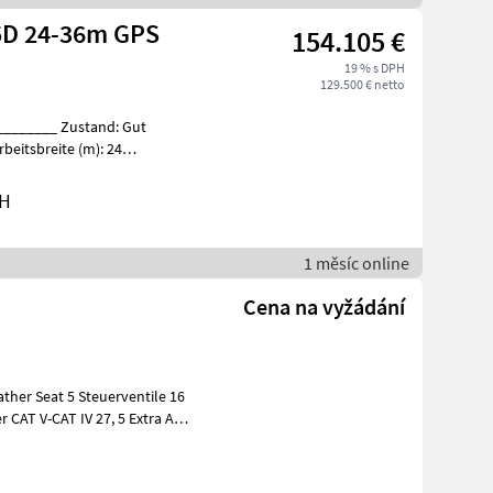
5D 24-36m GPS
154.105 €
19 % s DPH
129.500 € netto
rbeitsbreite (m): 24
bH
1 měsíc online
Cena na vyžádání
ther Seat 5 Steuerventile 16
 CAT V-CAT IV 27, 5 Extra App