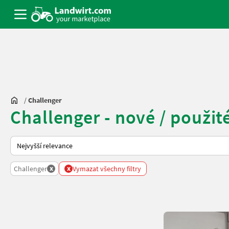
/
Challenger
Challenger - nové / použité
Takto se řadí nabídky na Landwirt.com
x
x
Challenger
Vymazat všechny filtry