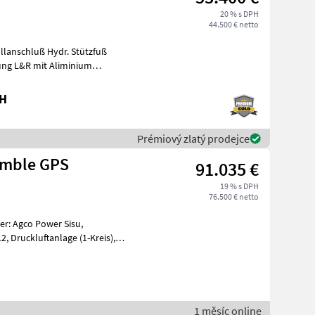
20 % s DPH
44.500 € netto
llanschluß Hydr. Stützfuß
ng L&R mit Aliminium
bH
Prémiový zlatý prodejce
imble GPS
91.035 €
19 % s DPH
76.500 € netto
1 měsíc online