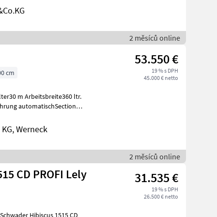
&Co.KG
2 měsíců online
53.550 €
19 % s DPH
00 cm
45.000 € netto
er30 m Arbeitsbreite360 ltr.
hrung automatischSection
 KG, Werneck
2 měsíců online
515 CD PROFI Lely
31.535 €
19 % s DPH
26.500 € netto
 Schwader Hibiscus 1515 CD