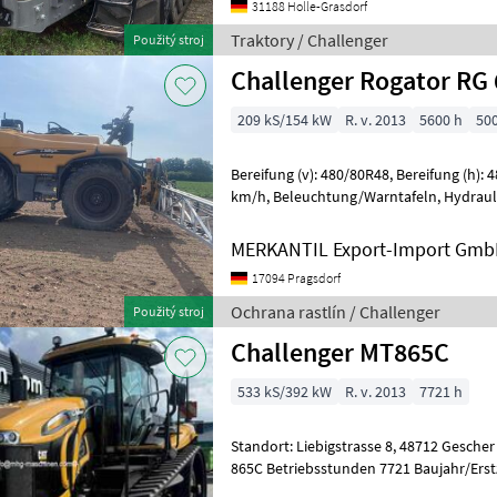
31188 Holle-Grasdorf
Traktory / Challenger
Použitý stroj
Challenger Rogator RG 
209 kS/154 kW
R. v. 2013
5600 h
50
Bereifung (v): 480/80R48, Bereifung (h): 480/80R48, Geschwindigkeit: 40
km/h, Beleuchtung/Warntafeln, Hydraulische Lenkung,
Leistungsmonitor, Neigungsausgleich
MERKANTIL Export-Import Gm
17094 Pragsdorf
Ochrana rastlín / Challenger
Použitý stroj
Challenger MT865C
533 kS/392 kW
R. v. 2013
7721 h
Standort: Liebigstrasse 8, 48712 Gescher Hersteller Challenger Typ MT
865C Betriebsstunden 7721 Baujahr/Erst
Motorleistung KW / PS 392/533