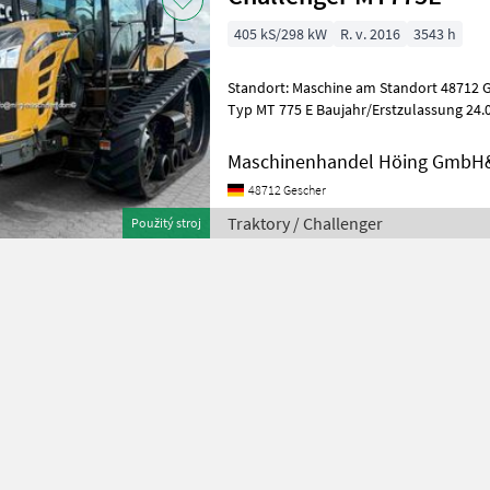
405 kS/298 kW
R. v. 2016
3543 h
Standort: Maschine am Standort 48712 G
Typ MT 775 E Baujahr/Erstzulassung 24.
Motorleistung KW / PS 298
Maschinenhandel Höing GmbH
48712 Gescher
Traktory / Challenger
Použitý stroj