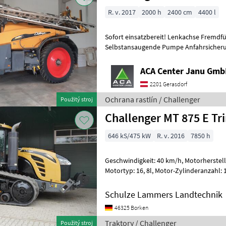
R. v. 2017
2000 h
2400 cm
4400 l
Sofort einsatzbereit! Lenkachse Fremdfü
Selbstansaugende Pumpe Anfahrsicheru
Frischwassertank 500L Einspülschleus
ACA Center Janu Gm
2201 Gerasdorf
Ochrana rastlín / Challenger
Použitý stroj
Challenger MT 875 E Tr
646 kS/475 kW
R. v. 2016
7850 h
Geschwindigkeit: 40 km/h, Motorhersteller: Agco Power Sisu,
Motortyp: 16, 8l, Motor-Zylinderanzahl: 12, Druckluftanlage (1-Kreis),
Druckluftanlage (2-Kreis), Bo
Schulze Lammers Landtechnik
46325 Borken
Traktory / Challenger
Použitý stroj