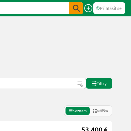
Přihlásit se
Filtry
Seznam
Mřížka
53.400 €