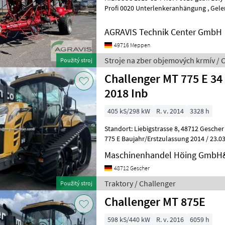
Profi 0020 Unterlenkeranhängung , Gelenkwelle 0030 2 Kreis
Druckluftbremsanlage, 0040 hydraulis
AGRAVIS Technik Center GmbH
49716 Meppen
Stroje na zber objemových krmív / 
Použitý stroj
Challenger MT 775 E 34 
2018 Inb
405 kS/298 kW
R. v. 2014
3328 h
Standort: Liebigstrasse 8, 48712 Gescher Hersteller Challenger Typ MT
775 E Baujahr/Erstzulassung 2014 / 23.
Betriebsstunden 3328 Motorle
Maschinenhandel Höing GmbH
48712 Gescher
Traktory / Challenger
Použitý stroj
Challenger MT 875E
598 kS/440 kW
R. v. 2016
6059 h