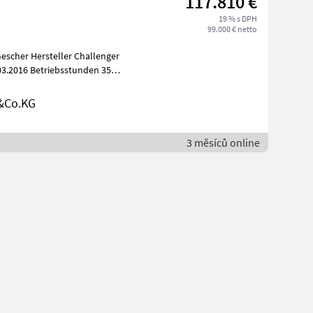
117.810 €
19 % s DPH
99.000 € netto
escher Hersteller Challenger
03.2016 Betriebsstunden 3543
&Co.KG
3 měsíců online