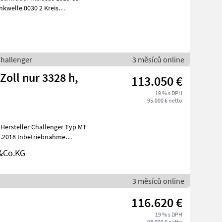
ch K
Challenger
3 měsíců online
Zoll nur 3328 h,
113.050 €
19 % s DPH
95.000 € netto
03.2018 Inbetriebnahme
&Co.KG
3 měsíců online
116.620 €
19 % s DPH
98.000 € netto