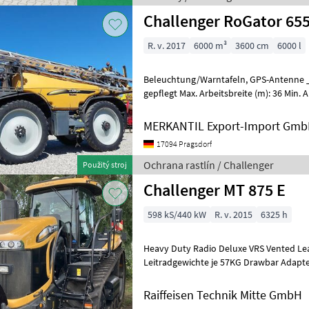
Challenger RoGator 65
R. v. 2017
6000 m³
3600 cm
6000 l
Beleuchtung/Warntafeln, GPS-Antenne ________ Zustand: Gut
gepflegt Max. Arbeitsbreite (m): 36 Min. A
Arbeitsbreite (m): 36 --- Gut gepf
MERKANTIL Export-Import Gm
17094 Pragsdorf
Ochrana rastlín / Challenger
Použitý stroj
Challenger MT 875 E
598 kS/440 kW
R. v. 2015
6325 h
Heavy Duty Radio Deluxe VRS Vented Lea
Leitradgewichte je 57KG Drawbar Adapter
Band AGCOCommand Standard Plus
Raiffeisen Technik Mitte GmbH