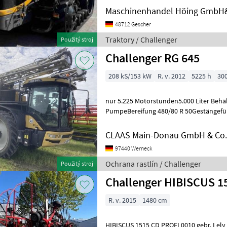
Maschinenhandel Höing GmbH
48712 Gescher
Traktory / Challenger
Použitý stroj
Challenger RG 645
208 kS/153 kW
R. v. 2012
5225 h
30
nur 5.225 Motorstunden5.000 Liter Behält
PumpeBereifung 480/80 R 50Gestängefü
Controll fähig (Antenne fehlt)Ab un
CLAAS Main-Donau GmbH & Co.
97440 Werneck
Ochrana rastlín / Challenger
Použitý stroj
Challenger HIBISCUS 1
R. v. 2015
1480 cm
HIBISCUS 1515 CD PROFI 0010 gebr. Lely