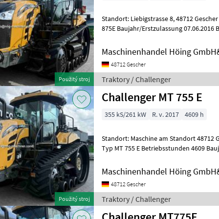
Standort: Liebigstrasse 8, 48712 Gescher Hersteller Challenger Typ MT
875E Baujahr/Erstzulassung 07.06.2016 Betriebsstunden 6059
Motorleistung KW / PS 440
Maschinenhandel Höing GmbH
48712 Gescher
Traktory / Challenger
Použitý stroj
Challenger MT 755 E
355 kS/261 kW
R. v. 2017
4609 h
Standort: Maschine am Standort 48712 Gescher Hersteller
Typ MT 755 E Betriebsstunden 4609 Bauj
Motorleistung KW / PS 261
Maschinenhandel Höing GmbH
48712 Gescher
Traktory / Challenger
Použitý stroj
Challenger MT775E