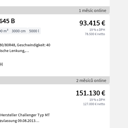
1 měsíc online
645 B
93.415 €
19 % s DPH
00 m³
3000 cm
5000 l
78.500 € netto
bH
2 měsíců online
151.130 €
19 % s DPH
127.000 € netto
zulassung 09.08.2013