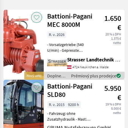
hledání
Battioni-Pagani
1.650
Kategorie
Země
Filtry
1
MEC 8000M
€
Zobrazit
R. v. 2026
20 % s DPH
AKTUÁLNÍ
Obnovit
8
1.375 €
CESTA
netto
výsledků
- Vorsatzgetriebe (540
Battioni
U/min) - Gepresste
Pagani
Schmierung (mit Ölpumpe
Strasser Landtechnik GmbH
und einstellbarem
VYBRAT
Tropföler) - Druck maximal:
4724 Neukirchen a. Walde
KATEGORII
1, 5 bar - Gewicht: 160 kg -
Doplnenie
Prémiový plus prodejce
Nový stroj
Luftleistung Kompress
poľnohospodárska technika
7
živin a
Battioni-Pagani
5.950
polievanie
/ Battioni-
SLD80
ostatné
1
€
Pagani
R. v. 2015
9200 h
19 % s DPH
MARKETPLACE
5.000 €
netto
- Fahrzeug: ohne
Nabídky
Zusatzhydraulik - Mast:
Marketplace
Inzeráty
prodejců
ohne Zusatzhydraulik -
GRUMA Nutzfahrzeuge GmbH - Staplertechnik