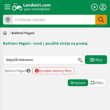
Prohledat nabídky
/
Battioni Pagani
Battioni-Pagani - nové / použité stroje na predaj
Takto se řadí nabídky na Landwirt.com
Filtry
x
x
Battioni Pagani
Vymazat všechny filtry
Seznam
Mřížka
Zpřesnit