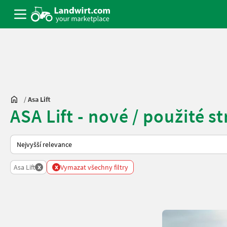
/
Asa Lift
ASA Lift - nové / použité s
Takto se řadí nabídky na Landwirt.com
x
x
Asa Lift
Vymazat všechny filtry