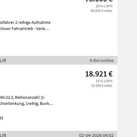
20 % s DPH
65.000 € netto
ige Aufnahme
loser Fahrantrieb - Vario
Lift
9 dní online
18.921 €
19 % s DPH
15.900 € netto
bH
Lift
02-04-2026 04:02