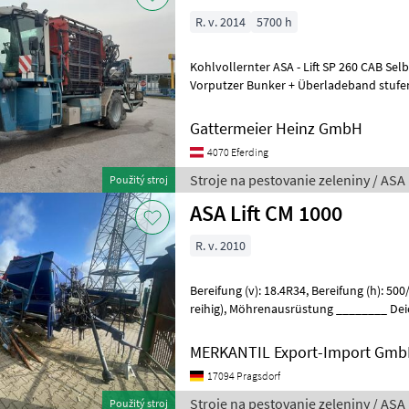
R. v. 2014
5700 h
Kohlvollernter ASA - Lift SP 260 CAB Selbstfahrer 2 reih
Vorputzer Bunker + Überladeband stufen
Kamera Bereifung 480/70
Gattermeier Heinz GmbH
4070 Eferding
Stroje na pestovanie zeleniny / ASA 
Použitý stroj
ASA Lift CM 1000
R. v. 2010
Bereifung (v): 18.4R34, Bereifung (h): 500/60-22.5, Reihenanzahl (1-
reihig), Möhrenausrüstung ________ Deichsellenkung, 1reihig, Bunker,
Beleuchtung, Bedienteil,
MERKANTIL Export-Import Gm
17094 Pragsdorf
Stroje na pestovanie zeleniny / ASA 
Použitý stroj