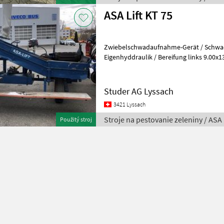
ASA Lift KT 75
Zwiebelschwadaufnahme-Gerät / Schw
Eigenhyddraulik / Bereifung links 9.00x1
2.00-14.5 (10%) / Arbeitsbreite 75 cm / K
Studer AG Lyssach
3421 Lyssach
Stroje na pestovanie zeleniny / ASA 
Použitý stroj