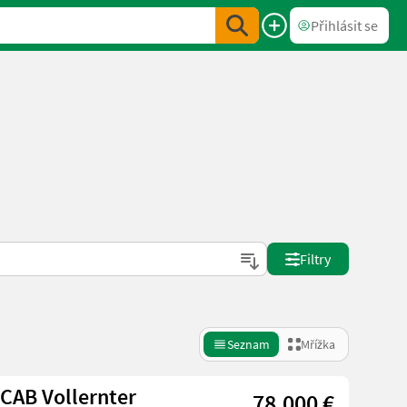
Přihlásit se
Filtry
Seznam
Mřížka
 CAB Vollernter
78.000 €