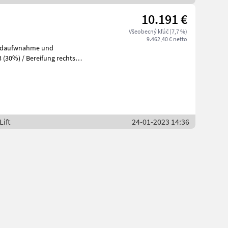
10.191 €
Všeobecný kľúč (7,7 %)
9.462,40 € netto
adaufwnahme und
3 (30%) / Bereifung rechts
istenpl
Lift
24-01-2023 14:36