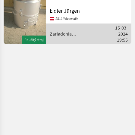
Dampfverteiler,
Druckdeckel mit
Eidler Jürgen
Explosionsklappe,
2811 Wiesmath
Rauchrohranschluß 120mm
Durchmesser. Zariadenia
15-03-
potravinárske
Zariadenia
2024
potravinárskeho
19:55
Použitý stroj
priemyslu / Eidler