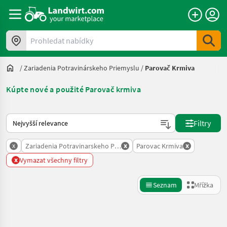
Prohledat nabídky
/
Zariadenia Potravinárskeho Priemyslu
/
Parovač Krmiva
Kúpte nové a použité Parovač krmiva
Takto se řadí nabídky na Landwirt.com
Filtry
x
x
x
Zariadenia Potravinarskeho Priemyslu
Parovac Krmiva
x
Vymazat všechny filtry
Seznam
Mřížka