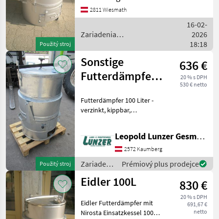
Sonstige
2
Explosionsklappe,
2811 Wiesmath
Rauchrohranschluß 120mm
16-02-
MARKETPLACE
Durchmesser. Zariadenia
Zariadenia
2026
potravinárske
potravinárskeho
18:18
Použitý stroj
Nabídky
Marketplace
Inzeráty
priemyslu / Eidler
prodejců
Sonstige
636 €
Futterdämpfer
20 % s DPH
530 € netto
100 Liter
Futterdämpfer 100 Liter -
verzinkt, kippbar,
schamotierte
Brennkammer,
Leopold Lunzer GesmbH
Dampfverteiler,
Aschenlade. Zariadenia
2572 Kaumberg
potravinárskeho priemyslu
Zariadenia
Prémiový plus prodejce
Použitý stroj
Parovač krmiva
potravinárskeho
Eidler 100L
830 €
priemyslu
/ Sonstige
20 % s DPH
Eidler Futterdämpfer mit
691,67 €
netto
Nirosta Einsatzkessel 100L,