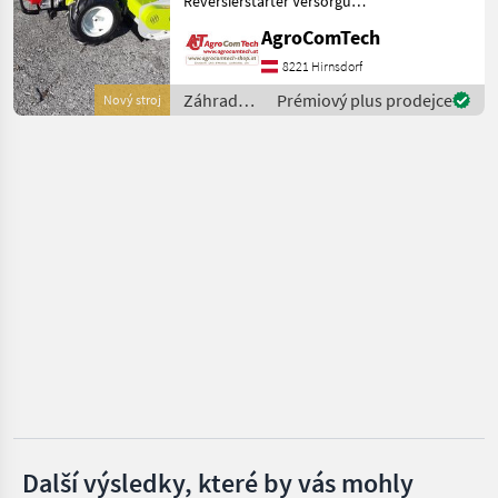
Reversierstarter Versorgung
Husqvarna
Benzin Hubraum 270 cc, 1
AgroComTech
Zylinder Leistung 8.4 HP
Cub Cadet
(6.3 kW) Luftgekühlt Ölbad-
8221 Hirnsdorf
Luftfilter Schlegelhäcksler
Záhradné
Prémiový plus prodejce
Nový stroj
Stiga
stroje /
Grillo
John Deere
Ryan
Zobrazit
všech 8
MARKETPLACE
Nabídky
Marketplace
Inzeráty
prodejců
Další výsledky, které by vás mohly