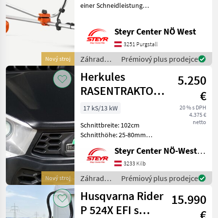
einer Schneidleistung
entsprechend eines 25
cm³Benzinmotors.
Steyr Center NÖ West
Dieprofessionelle Qualität
und Leistung dieser Akku-
3251 Purgstall
Sense bewältigt dichtes
Záhradné
Prémiový plus prodejce
Nový stroj
Gras
stroje /
Herkules
5.250
Husqvarna
RASENTRAKTOR
€
HT 102-21 HD
17 kS/13 kW
20 % s DPH
4.375 €
NEO
netto
Schnittbreite: 102cm
Schnitthöhe: 25-80mm
Getriebe: Hydrostat
Steyr Center NÖ-West - Standort Kilb
Fangbox: 320l Záhradné
stroje Trávnikový traktor
3233 Kilb
Záhradné
Prémiový plus prodejce
Nový stroj
stroje /
Husqvarna Rider
15.990
Herkules
P 524X EFI s
€