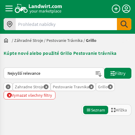
Prohledat nabídky
/
Záhradné Stroje
/
Pestovanie Trávnika
/
Grillo
Kúpte nové alebo použité Grillo Pestovanie trávnika
Takto se řadí nabídky na Landwirt.com
Filtry
x
x
x
x
Zahradne Stroje
Pestovanie Travnika
Grillo
x
Vymazat všechny filtry
Seznam
Mřížka