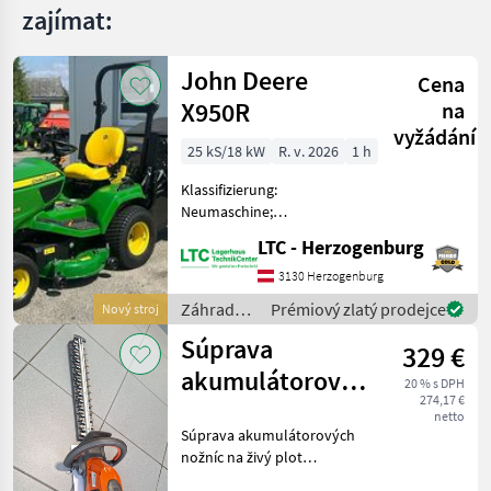
zajímat:
John Deere
Cena
X950R
na
vyžádání
25 kS/18 kW
R. v. 2026
1 h
Klassifizierung:
Neumaschine;
Arbeitsbreite: 1.22;
LTC - Herzogenburg
Reifentyp: Pneumatische
Art; Reifengröße: 26x12.00
3130 Herzogenburg
-12; Differenzialsperre: Ja;
Záhradné
Prémiový zlatý prodejce
Nový stroj
Weitere
stroje /
Súprava
Maschinenmerkmale: Zum
329 €
John
Ver
Deere
akumulátorových
20 % s DPH
274,17 €
nožníc na živý
netto
Súprava akumulátorových
plot Husqvarna
nožníc na živý plot
215 iHD45
Husqvarna 215 iHD45, typ