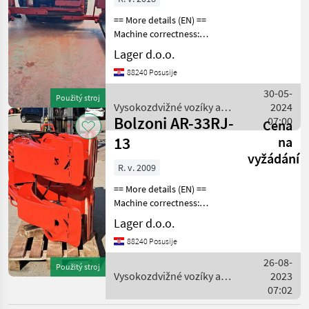
Bolzoni
== More details (EN) ==
Machine correctness:
VYBRAT
Correct Fork positioner fork
Lager d.o.o.
KATEGORII
rotation and side shift max.
88240 Posusije
pitch width 1, 800 mm
Bolzoni
FORKLIFT TOOL
30-05-
Použitý stroj
Vysokozdvižné v
Vysokozdvižné vozíky a
2024
Kaup
Bolzoni AR-33RJ-
skladová technika /
07:00
Cena
Bolzoni
13
na
Kozina
vyžádání
R. v. 2009
Jungheinrich
== More details (EN) ==
Machine correctness:
Linde
Correct Max. spread 1300
Lager d.o.o.
mm min. shrinkage 250 mm
Fliegl
88240 Posusije
TOOL FOR PAPER ROLLS
Vysokozdvižné vozíky a
26-08-
Zobrazit
Použitý stroj
skladová techni
Vysokozdvižné vozíky a
2023
všech 8
skladová technika /
07:02
Bolzoni
MARKETPLACE