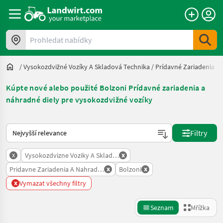
Prohledat nabídky
/
Vysokozdvižné Vozíky A Skladová Technika
/
Prídavné Zariadenia A
Kúpte nové alebo použité Bolzoni Prídavné zariadenia a
náhradné diely pre vysokozdvižné vozíky
Takto se řadí nabídky na Landwirt.com
Filtry
x
x
Vysokozdvizne Voziky A Skladova Technika
x
x
Pridavne Zariadenia A Nahradne Diely Pre Vysokozdvizne Voziky
Bolzoni
x
Vymazat všechny filtry
Seznam
Mřížka