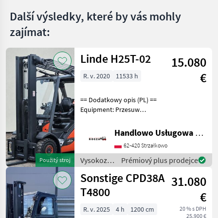
Další výsledky, které by vás mohly
Nabídky
Marketplace
Inzeráty
prodejců
zajímat:
Linde H25T-02
15.080
€
R. v. 2020
11533 h
== Dodatkowy opis (PL) ==
Equipment: Przesuw
boczny, Półkabina, Wolne
skok wideł Additional info:
Handlowo Usługowa Alanex Alan Roszak
Stan: Bardzo dobry,
62-420 Strzałkowo
Możliwośc UDT Palivo: plyn,
typ stožiara:
Vysokozdvižné
Prémiový plus prodejce
Použitý stroj
vozíky a
Sonstige CPD38A
31.080
skladová
technika /
T4800
€
Linde
R. v. 2025
4 h
1200 cm
20 % s DPH
25.900 €