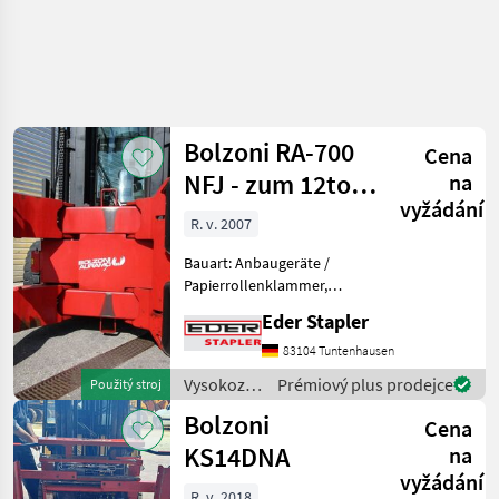
Zpřesnit
hledání
Bolzoni RA-700
Cena
Kategorie
Země
Filtry
4
NFJ - zum 12to.
na
vyžádání
107027491
Zobrazit
R. v. 2007
AKTUÁLNÍ
Obnovit
3
CESTA
výsledků
Bauart: Anbaugeräte /
poľnohospodárska
Papierrollenklammer,
technika
Tragkraft: 7000kg,
Eder Stapler
Vysokozdvizne
Beschreibung: integrierte
Voziky A
Papierrollenklammer 7000
83104 Tuntenhausen
Skladova
kg bei 675 mm LSP
Technika
Vysokozdvižné
Prémiový plus prodejce
Použitý stroj
Eigenschwerpunkt 375 mm
vozíky a
Pridavne
Bolzoni
Vorbaumaß
Cena
Zariadenia A
skladová
Nahradne Diely
technika /
KS14DNA
na
Pre
Bolzoni
vyžádání
Vysokozdvizne
R. v. 2018
Voziky