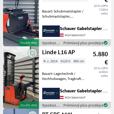
Linde
20 % s DPH
7.500 €
Bauart: Schubmaststapler /
netto
Schubmaststapler,
Tragkraft: 1400kg, Hubhöhe:
9255mm, Bauhöhe:
Schauer Gabelstapler GmbH
2080mm, Gabellänge:
8424 Gabersdorf
1150mm, Batterie: Hawker
Bj. 2021 48V ,
Vysokozdvižné
Prémiový plus prodejce
Použitý stroj
Sonderausstatt
vozíky a
Linde L16 AP
5.880
skladová
technika /
€
R. v. 2014
6120 h
800 cm
Linde
20 % s DPH
4.900 €
Bauart: Lagertechnik /
netto
Hochhubwagen, Tragkraft:
1600kg, Hubhöhe: 5402mm,
Bauhöhe: 2260mm,
Schauer Gabelstapler GmbH
Freihub: 1840mm,
8424 Gabersdorf
Gabellänge: 1150mm,
Batterie: Hawker PzS Bj.
Vysokozdvižné
Prémiový plus prodejce
Použitý stroj
2019 24V 375A
vozíky a