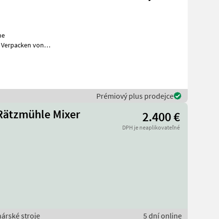
he
 Verpacken von
Prémiový plus prodejce
 Rätzmühle Mixer
2.400 €
DPH je neaplikovateľné
nárské stroje
5 dní online