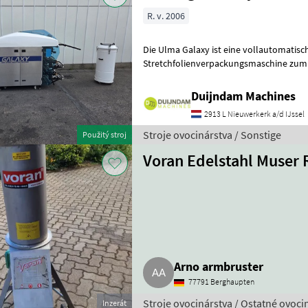
R. v. 2006
Die Ulma Galaxy ist eine vollautomatisc
Stretchfolienverpackungsmaschine zum
Frischprodukten auf Schalen, wie Fleisch, Fisch, Gemüse, Obst und
Frisch
Duijndam Machines
2913 L Nieuwerkerk a/d IJssel
Stroje ovocinárstva / Sonstige
Použitý stroj
Voran Edelstahl Muser
Arno armbruster
77791 Berghaupten
Stroje ovocinárstva / Ostatné ovoci
Inzerát