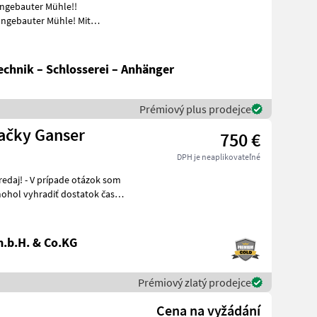
angebauter Mühle!!
se
chnik – Schlosserei – Anhänger
Prémiový plus prodejce
načky Ganser
750 €
DPH je neaplikovateľné
.b.H. & Co.KG
Prémiový zlatý prodejce
Cena na vyžádání