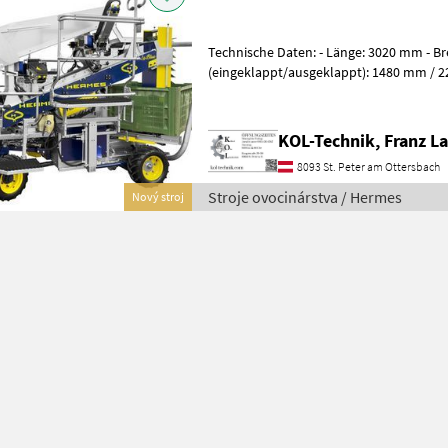
Technische Daten: - Länge: 3020 mm - Br
(eingeklappt/ausgeklappt): 1480 mm / 
Radstand: 1960 mm - Spurweite der Antr
KOL-Technik, Franz L
8093 St. Peter am Ottersbach
Stroje ovocinárstva / Hermes
Nový stroj