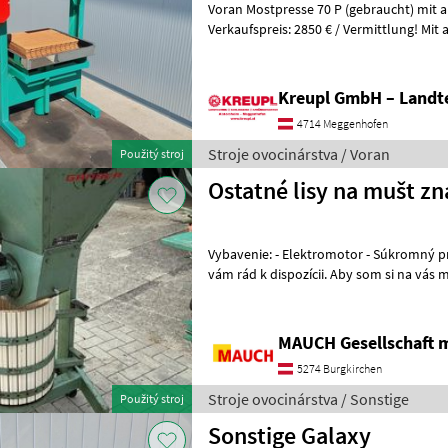
Voran Mostpresse 70 P (gebraucht) mit 
Verkaufspreis: 2850 € / Vermittlung! Mit angebauter Mühle! Mit
Presstücher und Presseinlagen! Ölwech
Kreupl GmbH – Landte
4714 Meggenhofen
Stroje ovocinárstva / Voran
Použitý stroj
Ostatné lisy na mušt z
Vybavenie: - Elektromotor - Súkromný predaj! - V prípade otázok som
vám rád k dispozícii. Aby som si na vás mohol vyhradiť dostatok času,
prosím, dohodnite si so
MAUCH Gesellschaft m
5274 Burgkirchen
Stroje ovocinárstva / Sonstige
Použitý stroj
Sonstige Galaxy