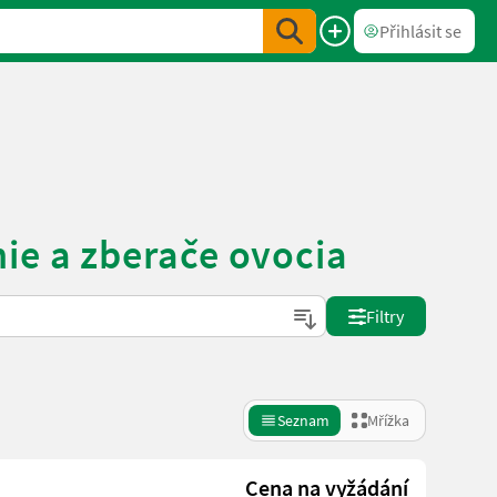
Přihlásit se
ie a zberače ovocia
Filtry
Seznam
Mřížka
Cena na vyžádání