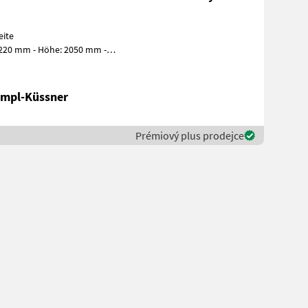
eite
2220 mm - Höhe: 2050 mm -
iebsräder: 1200
ampl-Küssner
Prémiový plus prodejce