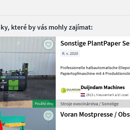
dky, které by vás mohly zajímat:
Sonstige PlantPaper S
R. v. 2020
Professionelle halbautomatische Ellepo
Papiertopfmaschine mit 4 Produktionslinien, Baujahr 2
Maschine befindet sich in gutem Zusta
Duijndam Machines
2913 L Nieuwerkerk a/d IJssel
Stroje ovocinárstva / Sonstige
Použitý stroj
Voran Mostpresse / Obs