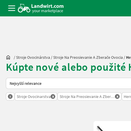
/
Stroje Ovocinárstva
/
Stroje Na Preosievanie A Zberače Ovocia
/
He
Kúpte nové alebo použité 
Takto se řadí nabídky na Landwirt.com
x
x
x
Stroje Ovocinarstva
Stroje Na Preosievanie A Zberace Ovocia
Her