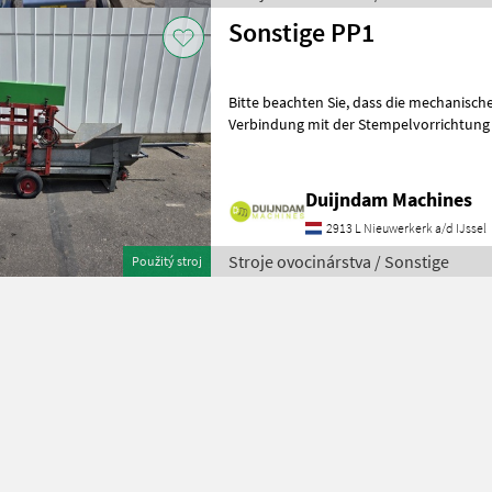
Sonstige PP1
Bitte beachten Sie, dass die mechanische Sämaschine derzeit nur in
Verbindung mit der Stempelvorrichtung
verwendet werden kann.Diese Topfpres
Duijndam Machines
2913 L Nieuwerkerk a/d IJssel
Stroje ovocinárstva / Sonstige
Použitý stroj