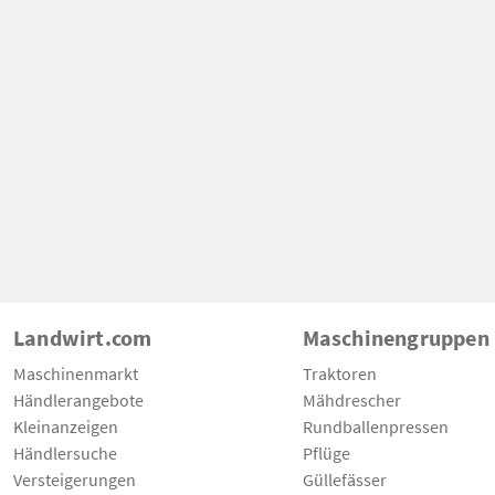
Landwirt.com
Maschinengruppen
Maschinenmarkt
Traktoren
Händlerangebote
Mähdrescher
Kleinanzeigen
Rundballenpressen
Händlersuche
Pflüge
Versteigerungen
Güllefässer