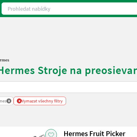
Prohledat nabídky
rmes
Hermes Stroje na preosievan
x
x
mes
Vymazat všechny filtry
Hermes Fruit Picker