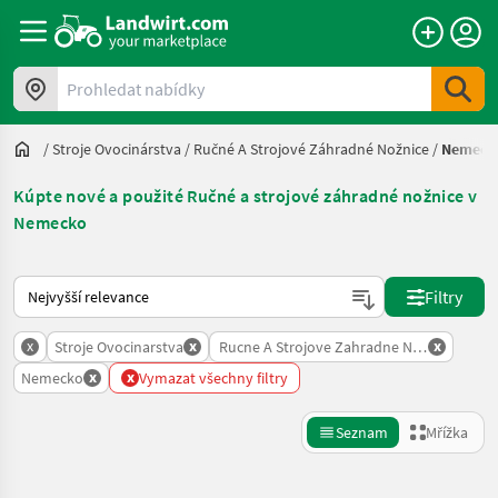
Prohledat nabídky
/
Stroje Ovocinárstva
/
Ručné A Strojové Záhradné Nožnice
/
Nemeck
Kúpte nové a použité Ručné a strojové záhradné nožnice v
Nemecko
Takto se řadí nabídky na Landwirt.com
Filtry
x
x
x
Stroje Ovocinarstva
Rucne A Strojove Zahradne Noznice
x
x
Nemecko
Vymazat všechny filtry
Seznam
Mřížka