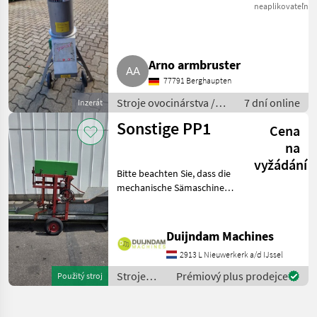
Rätzmühle Mixer
neaplikovateľné
Arno armbruster
77791 Berghaupten
Stroje ovocinárstva /
7 dní online
Inzerát
Ostatné ovocinárské
Sonstige PP1
Cena
stroje
na
vyžádání
Bitte beachten Sie, dass die
mechanische Sämaschine
derzeit nur in Verbindung
mit der Stempelvorrichtung
für 6-cm-Kompostblöcke
Duijndam Machines
verwendet werden
2913 L Nieuwerkerk a/d IJssel
kann.Diese Topfpress
Stroje
Prémiový plus prodejce
Použitý stroj
ovocinárstva
/ Sonstige