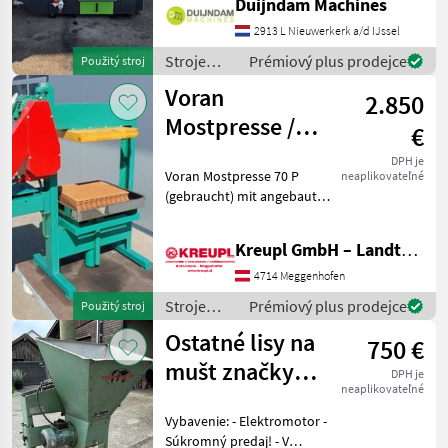
Duijndam Machines
Papiertopfmaschine mit 4
Produktionslinien, Baujahr
2913 L Nieuwerkerk a/d IJssel
2020.Die Maschine befindet
Stroje
Prémiový plus prodejce
Použitý stroj
sich in gutem Zustand und
ovocinárstva
Voran
wurde nur
2.850
/ Sonstige
Mostpresse /
€
Obstpresse P 70
DPH je
Voran Mostpresse 70 P
neaplikovateľné
(gebraucht) mit angebauter
Mühle!! Verkaufspreis: 2850
€ / Vermittlung! Mit
Kreupl GmbH – Landtechnik – Schlosserei – Anhänger
angebauter Mühle! Mit
Presstücher und
4714 Meggenhofen
Presseinlagen! Ölwechse
Stroje
Prémiový plus prodejce
Použitý stroj
ovocinárstva
Ostatné lisy na
750 €
/ Voran
mušt značky
DPH je
neaplikovateľné
Ganser
Vybavenie: - Elektromotor -
Súkromný predaj! - V