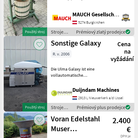
prípade otázok som vám
rád k dispozícii. Aby som si
MAUCH Gesellschaft m.b.H. & Co.KG
na vás mohol vyhradiť
dostatok času, prosím,
5274 Burgkirchen
dohodnite si so
Stroje
Prémiový zlatý prodejce
Použitý stroj
ovocinárstva
Sonstige Galaxy
Cena
/ Sonstige
na
R. v. 2006
vyžádání
Die Ulma Galaxy ist eine
vollautomatische
Stretchfolienverpackungsmaschine
zum Verpacken von
Duijndam Machines
Frischprodukten auf
2913 L Nieuwerkerk a/d IJssel
Schalen, wie Fleisch, Fisch,
Gemüse, Obst und Frisch
Stroje
Prémiový plus prodejce
Použitý stroj
ovocinárstva
Voran Edelstahl
2.400
/ Sonstige
Muser
€
DPH je