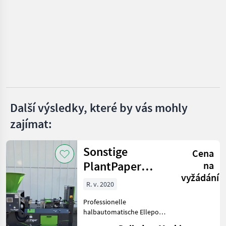
Ručné a strojové záhradné nožnice
1
MARKETPLACE
Nabídky
Marketplace
Inzeráty
prodejců
Další výsledky, které by vás mohly
zajímat:
Sonstige
Cena
PlantPaper
na
vyžádání
Semi-Automatic
R. v. 2020
Professionelle
halbautomatische Ellepot
PlantPaper-