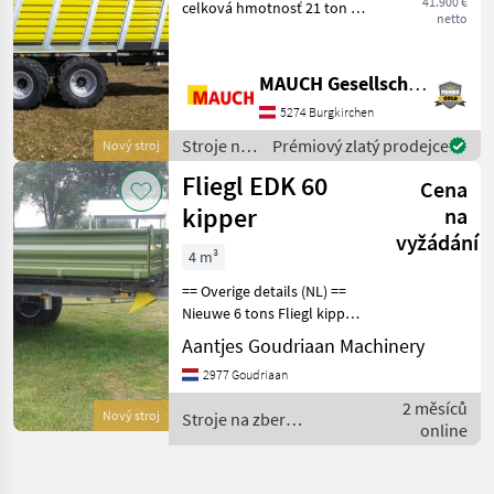
41.900 €
celková hmotnosť 21 ton -
netto
MARKETPLACE
parabolické odpruženie s
nábehovým riadením -
Nabídky
Marketplace
Inzeráty
vyhotovenie náprav
MAUCH Gesellschaft m.b.H. & Co.KG
prodejců
406x120 - ťažný rám pevný /
5274 Burgkirchen
otočný s dolným záveso
Stroje na
Prémiový zlatý prodejce
Nový stroj
zber
Fliegl EDK 60
Cena
objemových
krmív /
kipper
na
Fliegl
vyžádání
4 m³
== Overige details (NL) ==
Nieuwe 6 tons Fliegl kipper.
3 zijdig kippende kipper.
Aantjes Goudriaan Machinery
Bakafmeting 4000 x 2020 x
2977 Goudriaan
500 mm. Gepoederlakte
zijschotten welke boven en
2 měsíců
Nový stroj
Stroje na zber
onder
online
objemových krmív / Fliegl