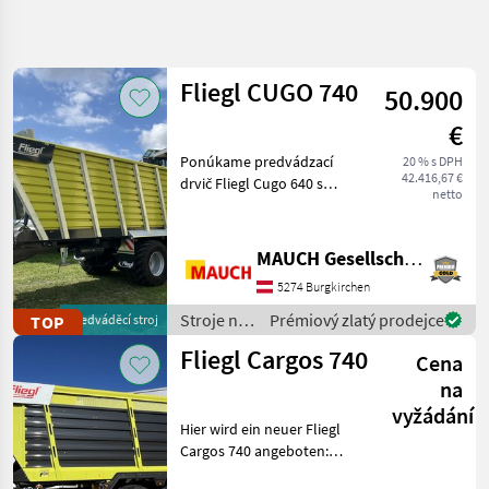
Zpřesnit
hledání
Fliegl CUGO 740
50.900
Kategorie
Země
Filtry
4
€
Zobrazit
Ponúkame predvádzací
20 % s DPH
AKTUÁLNÍ
Obnovit
5
42.416,67 €
drvič Fliegl Cugo 640 s
CESTA
netto
výsledků
približne 15 nájazdmi:
poľnohospodárska
Výbava: - povolená celková
technika
hmotnosť 22to -
MAUCH Gesellschaft m.b.H. & Co.KG
Stroje Na Zber
parabolické odpruženie s
Objemovych
5274 Burgkirchen
nábehovým riadením - kon
Krmiv
Stroje na
Prémiový zlatý prodejce
TOP
předváděcí stroj
Zberaci
zber
Rezaci
Fliegl Cargos 740
Cena
Voz
objemových
krmív /
na
Fliegl
Fliegl
vyžádání
Hier wird ein neuer Fliegl
VYBRAT
Cargos 740 angeboten:
KATEGORII
Ausstattung: -