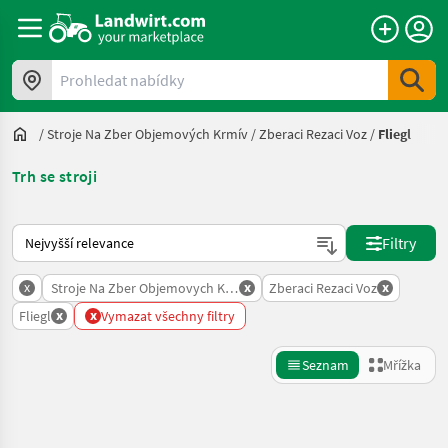
Prohledat nabídky
/
Stroje Na Zber Objemových Krmív
/
Zberaci Rezaci Voz
/
Fliegl
Trh se stroji
Takto se řadí nabídky na Landwirt.com
Filtry
x
x
x
Stroje Na Zber Objemovych Krmiv
Zberaci Rezaci Voz
x
x
Fliegl
Vymazat všechny filtry
Seznam
Mřížka