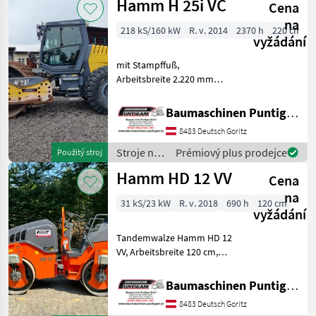
Hamm H 25i VC
Cena
Hamm
na
218 kS/160 kW
R. v. 2014
2370 h
220 cm
vyžádání
mit Stampffuß,
Arbeitsbreite 2.220 mm
Referenznummer: 14521
Baumaschinen Puntigam
Baumaschinen Puntigam GmbH
GmbH Unser Spezialgebiet:
8483 Deutsch Goritz
Ankauf - Verkauf -
Vermietung von
Stroje na
Prémiový plus prodejce
Použitý stroj
Baumaschinen Besu
stavbu /
Hamm HD 12 VV
Cena
Hamm
na
31 kS/23 kW
R. v. 2018
690 h
120 cm
vyžádání
Tandemwalze Hamm HD 12
VV, Arbeitsbreite 120 cm,
Referenznummer: 4170
Baumaschinen Puntigam
Baumaschinen Puntigam GmbH
GmbH Unser Spezialgebiet:
8483 Deutsch Goritz
Ankauf - Verkauf -