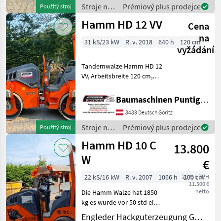
Vermietung von Baumaschi
Stroje na
Prémiový plus prodejce
Použitý stroj
stavbu /
Hamm HD 12 VV
Cena
Hamm
na
31 kS/23 kW
R. v. 2018
640 h
120 cm
vyžádání
Tandemwalze Hamm HD 12
VV, Arbeitsbreite 120 cm,
Referenznummer: 4182
Baumaschinen Puntigam
Baumaschinen Puntigam GmbH
GmbH Unser Spezialgebiet:
8483 Deutsch Goritz
Ankauf - Verkauf -
Vermietung von Baumaschi
Stroje na
Prémiový plus prodejce
Použitý stroj
stavbu /
Hamm HD 10 C
13.800
Hamm
W
€
22 kS/16 kW
R. v. 2007
1066 h
20 % s DPH
100 cm
11.500 €
netto
Die Hamm Walze hat 1850
kg es wurde vor 50 std ein
neuer Motor eingebaut. Sie
Engleder Hackguterzeugung GmbH