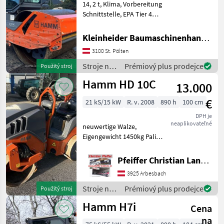
14, 2 t, Klima, Vorbereitung
MARKETPLACE
Schnittstelle, EPA Tier 4
Stroje na stavbu Valec
Nabídky
Marketplace
Inzeráty
Kleinheider Baumaschinenhandel GmbH.
prodejců
3100 St. Pölten
Stroje na
Prémiový plus prodejce
Použitý stroj
stavbu /
Hamm HD 10C
13.000
Hamm
€
21 kS/15 kW
R. v. 2008
890 h
100 cm
DPH je
neaplikovateľné
neuwertige Walze,
Eigengewicht 1450kg Palivo:
Stroje na stavbu Valec
Pfeiffer Christian Landtechnik
3925 Arbesbach
Stroje na
Prémiový plus prodejce
Použitý stroj
stavbu /
Hamm H7i
Cena
Hamm
na