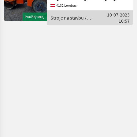
ist sofort einsatzbereit
4132 Lembach
Stroje na stavbu Valec
10-07-2023
Použitý stroj
Stroje na stavbu /
10:57
Hamm