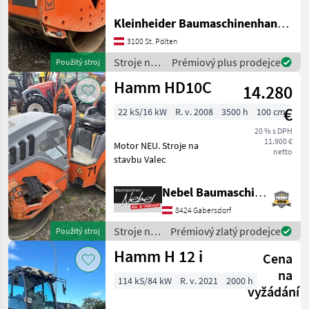
Bomag
Kleinheider Baumaschinenhandel GmbH.
3100 St. Pölten
Ammann
Stroje na
Prémiový plus prodejce
Použitý stroj
stavbu /
JCB
Hamm HD10C
14.280
Hamm
Rammax
€
22 kS/16 kW
R. v. 2008
3500 h
100 cm
20 % s DPH
Benford
11.900 €
Motor NEU. Stroje na
netto
stavbu Valec
Zobrazit
všech
Nebel Baumaschinen
11
8424 Gabersdorf
MODEL
Stroje na
Prémiový zlatý prodejce
Použitý stroj
stavbu /
Hamm H 12 i
Cena
Hamm
na
HD
114 kS/84 kW
R. v. 2021
2000 h
12
vyžádání
VV