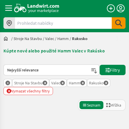
Prohledat nabídky
/
Stroje Na Stavbu
/
Valec
/
Hamm
/
Rakusko
Kúpte nové alebo použité Hamm Valec v Rakúsko
Takto se řadí nabídky na Landwirt.com
Filtry
x
x
x
x
x
Stroje Na Stavbu
Valec
Hamm
Rakusko
x
Vymazat všechny filtry
Seznam
Mřížka