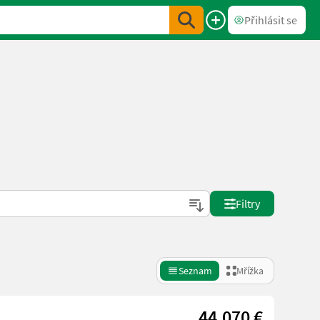
Přihlásit se
Filtry
Seznam
Mřížka
44.070 €