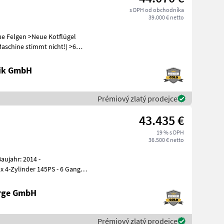
s DPH od obchodníka
39.000 € netto
ue Felgen >Neue Kotflügel
aschine stimmt nicht!) >6
nik GmbH
Prémiový zlatý prodejce
43.435 €
19 % s DPH
36.500 € netto
x 4-Zylinder 145PS - 6 Gang
erge GmbH
Prémiový zlatý prodejce