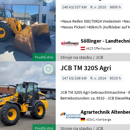
146 kS/107 kW
R. v. 2010
9600 h
>Neue Reifen 500/70R24 Vredestein >Ne
>Neues Pickerl >40km/h (Aufkleber auf M
Gang Powershift 40 km/h Getriebe
Söllinger - Landtech
4625 Offenhausen
Stroje na stavbu / JCB
Použitý stroj
JCB TM 320S Agri
147 kS/108 kW
R. v. 2014
9510 h
JCB TM 320S Agri Gebrauchtmaschine - Baujahr: 2014 -
Betriebsstunden: ca. 9510 - JCB DieselMa
PowerShift mit Wandlerbrücke - Kabine
Agrartechnik Altenb
48341 Altenberge
Stroje na stavbu / JCB
Použitý stroj