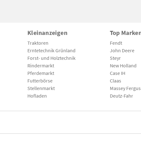
Kleinanzeigen
Top Marke
Traktoren
Fendt
Erntetechnik Grünland
John Deere
Forst- und Holztechnik
Steyr
Rindermarkt
New Holland
Pferdemarkt
Case IH
Futterbörse
Claas
Stellenmarkt
Massey Fergu
Hofladen
Deutz-Fahr