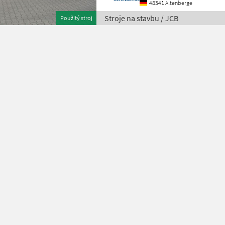
48341 Altenberge
Stroje na stavbu / JCB
Použitý stroj