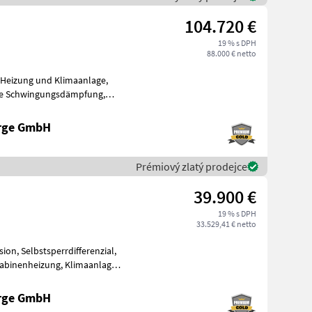
104.720 €
19 % s DPH
88.000 € netto
erge GmbH
Prémiový zlatý prodejce
39.900 €
19 % s DPH
33.529,41 € netto
erge GmbH