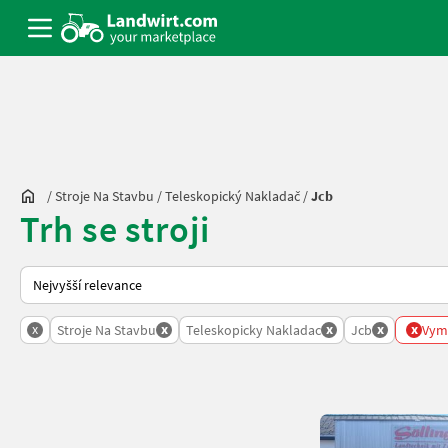
/
Stroje Na Stavbu
/
Teleskopický Nakladač
/
Jcb
Trh se stroji
Takto se řadí nabídky na Landwirt.com
x
x
x
x
x
Stroje Na Stavbu
Teleskopicky Nakladac
Jcb
Vyma