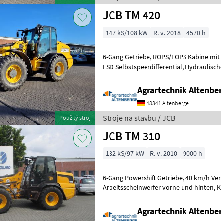
JCB TM 420
147 kS/108 kW
R. v. 2018
4570 h
6-Gang Getriebe, ROPS/FOPS Kabine mit Heizung und Klimaanlage,
LSD Selbstspeerdifferential, Hydraulische Schwingungsdämpfung,
servohydraulische Einhebelsteuergerät,
Agrartechnik Altenb
48341 Altenberge
Stroje na stavbu / JCB
Použitý stroj
JCB TM 310
132 kS/97 kW
R. v. 2010
9000 h
6-Gang Powershift Getriebe, 40 km/h Version, Selbstsperrdifferenzial,
Arbeitsscheinwerfer vorne und hinten, Kabinenheizung, Klimaanlage,
Hydr. Schnellwechsler, 3. St
Agrartechnik Altenb