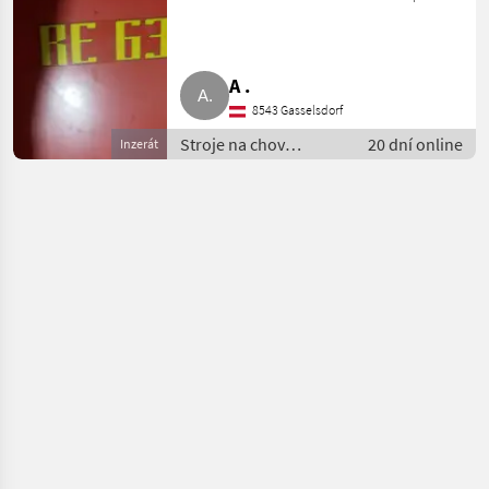
(Heubelüftung)
A .
8543 Gasselsdorf
Stroje na chov
20 dní online
Inzerát
hospodárskych zvierat
/ Vetrač sena