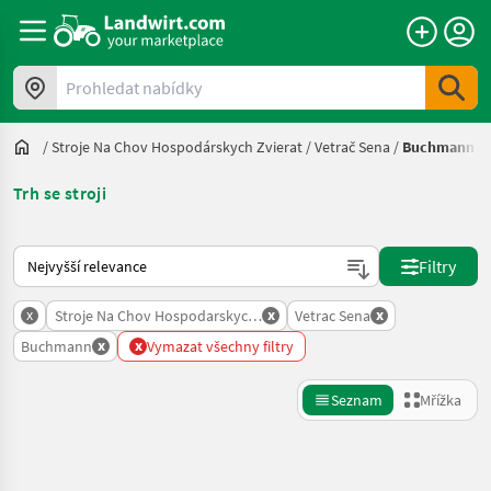
Prohledat nabídky
/
Stroje Na Chov Hospodárskych Zvierat
/
Vetrač Sena
/
Buchmann
Trh se stroji
Takto se řadí nabídky na Landwirt.com
Filtry
x
x
x
Stroje Na Chov Hospodarskych Zvierat
Vetrac Sena
x
x
Buchmann
Vymazat všechny filtry
Seznam
Mřížka