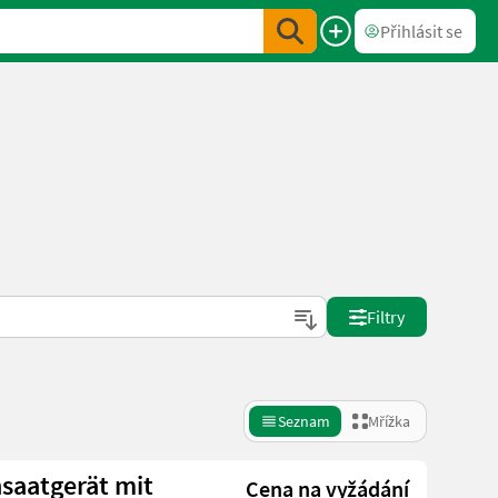
Přihlásit se
Filtry
Seznam
Mřížka
saatgerät mit
Cena na vyžádání