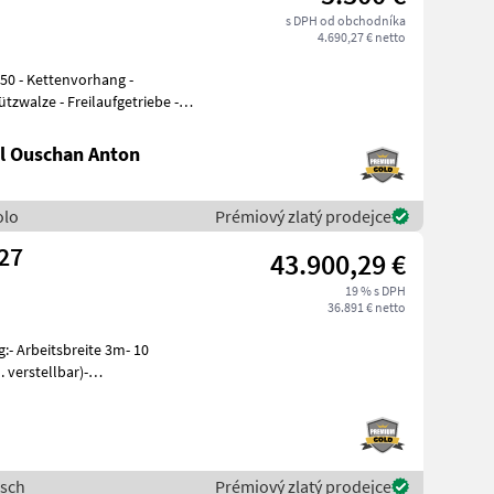
s DPH od obchodníka
4.690,27 € netto
zwalze - Freilaufgetriebe -
l Ouschan Anton
olo
Prémiový zlatý prodejce
PRESS 3 KR #27
43.900,29 €
19 % s DPH
36.891 € netto
- Arbeitsbreite 3m- 10
 verstellbar)-
eibenschar
rsch
Prémiový zlatý prodejce