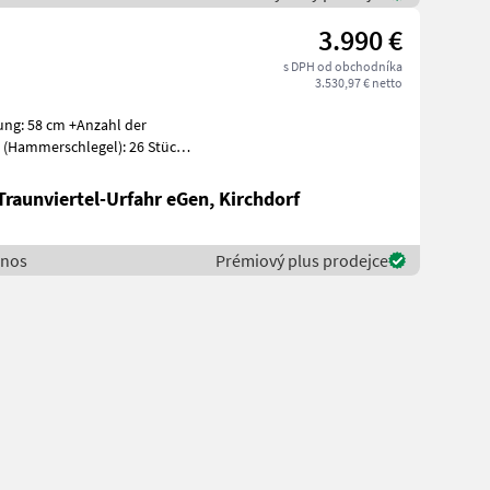
3.990 €
s DPH od obchodníka
3.530,97 € netto
Traunviertel-Urfahr eGen, Kirchdorf
hnos
Prémiový plus prodejce