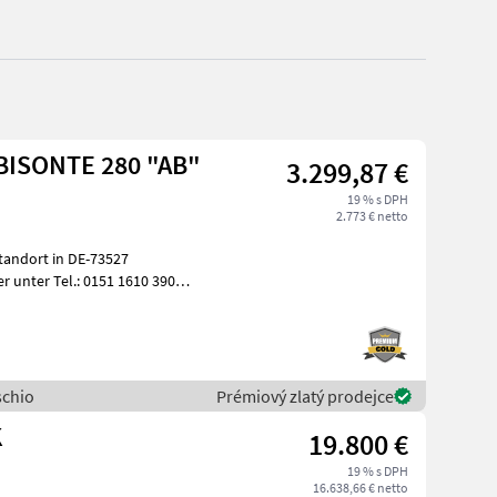
aschio MULCHGERÄT BISONTE 280 "AB"
3.299,87 €
19 % s DPH
2.773 € netto
tandort in DE-73527
r unter Tel.: 0151 1610 3908
schio
Prémiový zlatý prodejce
K
19.800 €
19 % s DPH
16.638,66 € netto