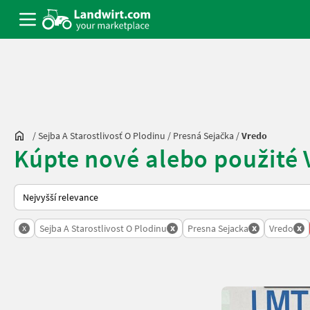
/
Sejba A Starostlivosť O Plodinu
/
Presná Sejačka
/
Vredo
Kúpte nové alebo použité 
Takto se řadí nabídky na Landwirt.com
x
x
x
x
Sejba A Starostlivost O Plodinu
Presna Sejacka
Vredo