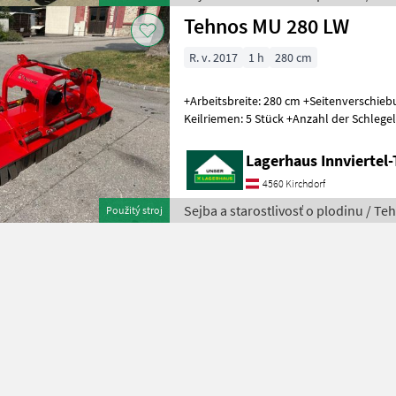
Tehnos MU 280 LW
R. v. 2017
1 h
280 cm
+Arbeitsbreite: 280 cm +Seitenverschiebung: 58 cm +Anzahl der
Keilriemen: 5 Stück +Anzahl der Schlegel (Hammerschlegel): 26 Stück
+Empfohlene Traktorleis
Lagerhaus Innviertel-
4560 Kirchdorf
Sejba a starostlivosť o plodinu / Te
Použitý stroj