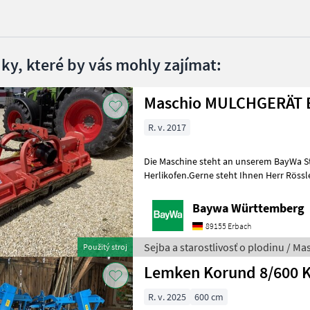
dky, které by vás mohly zajímat:
M
R. v. 2017
Die Maschine steht an unserem BayWa S
Herlikofen.Gerne steht Ihnen Herr Rössle
für Ihre Anfrage zur Verfügung!Maschio
Baywa Württemberg
89155 Erbach
Sejba a starostlivosť o plodinu / Ma
Použitý stroj
Lemken Korund 8/600 
R. v. 2025
600 cm