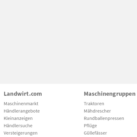
Landwirt.com
Maschinengruppen
Maschinenmarkt
Traktoren
Händlerangebote
Mähdrescher
Kleinanzeigen
Rundballenpressen
Händlersuche
Pflüge
Versteigerungen
Güllefässer