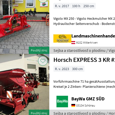
R. v. 2017
100 h
250 cm
Vigolo MX 250 - Vigolo Heckmulcher MX 250 - Kettenvorhang -
Hydraulischer Seitenverschub - Bodenstüt
Gleitkuven aus Hardox - Arbe
Landmaschinenhande
9102 Mittertrixen
Sejba a starostlivosť o plodinu / Vig
Použitý stroj
Horsch EX
R. v. 2023
300 cm
Vorführmaschine 71 ha gesätAusstattung:
Kreisel je 2 Zinken- Planierschiene (mech.
Trapezpackerwalze d 50 cm- Doppelsch
BayWa GMZ SÜD
83104 Schönau
Sejba a starostlivosť o plodinu / Ho
Použitý stroj