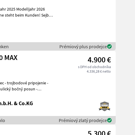
hr 2025 Modelljahr 2026
emken
Prémiový plus prodejce
80 MAX
4.900 €
s DPH od obchodníka
4.336,28 € netto
aulický bočný posun -
.b.H. & Co.KG
olo
Prémiový zlatý prodejce
5.300 €