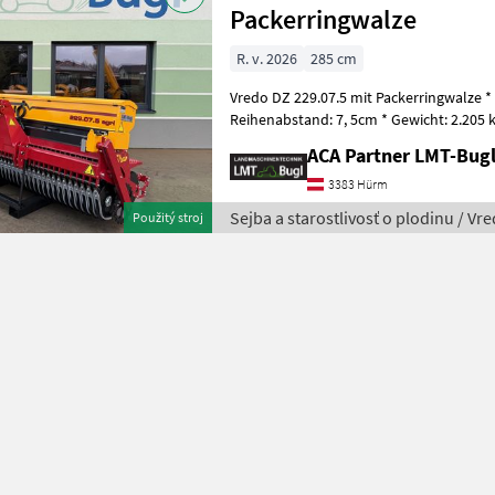
Packerringwalze
R. v. 2026
285 cm
Vredo DZ 229.07.5 mit Packerringwalze * 
Reihenabstand: 7, 5cm * Gewicht: 2.205 kg * LED - Beleuchtung *
Kalibrationswanne * LxBxH: 1, 31
ACA Partner LMT-Bug
3383 Hürm
Sejba a starostlivosť o plodinu / Vr
Použitý stroj