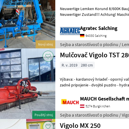
Neuwertige Lemken Korund 8/600K Bauja
Neuwertiger Zustand!!! Achtung! Maschine steht beim Kunden! Sejba
a starostlivosť o plodinu Kombinovan
Agratec Salching
94330 Salching
Sejba a starostlivosť o plodinu / L
Nový stroj
Mulčovač Vigolo TST 2
R. v. 2019
280 cm
Výbava: - kardanový hriadeľ - oporný valec - trojbodové pripojenie -
zadné pripojenie - dvojité puzdro - hydr
dodatočný protinožec - hmotnosť:
MAUCH Gesellschaft m
5274 Burgkirchen
Sejba a starostlivosť o plodinu / Vig
Použitý stroj
Vigolo MX 250