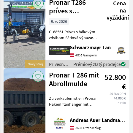
Pronar T286
Cena
Pronar
príves s
na
vyžádání
hákovým
R. v. 2026
zdvihom
Č. 68561 Príves s hákovým
zdvihom Sériová výbava:
Tandemový podvozok s
Schwarzmayr Landtechnik GmbH - Gampern
parabolickým odpružením
s rozvorom náprav 1810
4851 Gampern
mm Zadná vlečená náprava
Privesné
Prémiový zlatý prodejce
Nový stroj
s hydraulickým blok
vozíky /
Pronar T 286 mit
52.800
Pronar
Abrollmulde
€
20 % s DPH
Zu verkaufen ist ein Pronar
44.000 €
netto
Hakenliftanhänger mit
Abrollmulde,
Eigenölversorgung und
Andreas Auer Landmaschinen Handel
Knickdeichsel. Zusätzliche
Ausstattung
3631 Ottenschlag