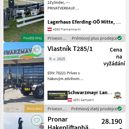
2Zylinder, ----
T185
PRIVATVERKAUF
hydraulická podperná
MARKETPLACE
noha, brzda: Pneumatická
Lagerhaus Eferding-OÖ Mitte, Frankenmarkt
Nabídky
(vzduchová) brzda Privesné
Marketplace
Inzeráty
4890 Frankenmarkt
prodejců
vozíky Zdvíhací prívesný
voz
Privesné
Prémiový plus prodejce
Použitý stroj
vozíky /
Vlastník T285/1
Cena
Pronar
na
R. v. 2025
vyžádání
EDV: 70221 Príves s
hákovým zdvihom
Tandemový podvozok s
parabolickým odpružením.
Schwarzmayr Landtechnik GmbH - Gampern
Rozvor náprav 1810 mm.
4851 Gampern
Zadná vlečená náprava s
hydraulickým blokovaním
Privesné
Prémiový zlatý prodejce
Nový stroj
otáčania (
vozíky /
Pronar
28.190
Pronar
Hakenliftanhänger