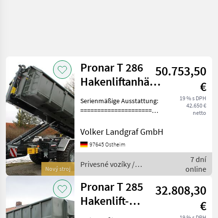
Pronar T 286
50.753,50
Hakenliftanhänger
€
17,1 to Nutzlast
19 % s DPH
Serienmäßige Ausstattung:
42.650 €
Lenkach
=====================
netto
Tandemfahrwerk mit
Parabelfederung.
Volker Landgraf GmbH
Achsenabstand 1810 mm.
97645 Ostheim
Hintere Nachlauflenkachse
7 dní
hydraulisch sperrbar (mind.
Privesné vozíky /
online
1 h
Nový stroj
Pronar
Pronar T 285
32.808,30
Hakenlift-
€
Anhänger 16,4 To
19 % s DPH