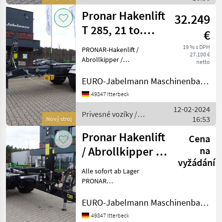
Pronar
Gesam
Pronar Hakenlift
32.249
T 285, 21 to.
€
zGG,
19 % s DPH
PRONAR-Hakenlift /
27.100 €
Abrollkipper /
Abrollkipper /
netto
Containeranhänger /
Con
Containerfahrzeug /
EURO-Jabelmann Maschinenbau GmbH
Abrollsystem /
49847 Itterbeck
Abrollfahrzeug /
12-02-2024
Hakengerät Modell T 285,
Privesné vozíky /
16:53
21 to. Technische Daten:
Nový stroj
Pronar
Gesam
Pronar Hakenlift
Cena
/ Abrollkipper /
na
vyžádání
Containeranhänger
Alle sofort ab Lager
/
PRONAR
Containerfahrzeuge
PRONAR Hakenliftanhänger
EURO-Jabelmann Maschinenbau GmbH
T 185 Tandem Technische
49847 Itterbeck
Daten: Gesamtgewicht