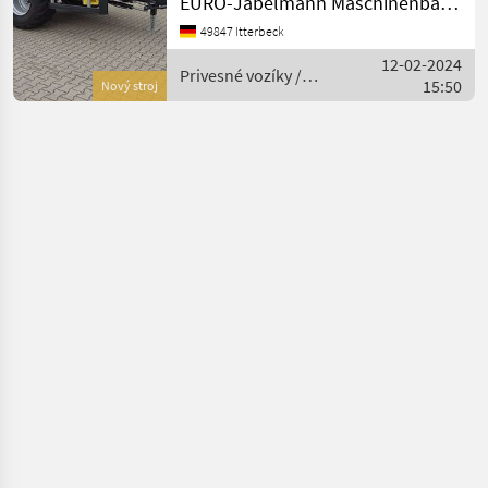
EURO-Jabelmann Maschinenbau GmbH
Abrollsystem /
49847 Itterbeck
Abrollfahrzeug /
12-02-2024
Hakengerät Modell T 386,
Privesné vozíky /
15:50
33 to. Tridem Technische
Nový stroj
Pronar
Daten: