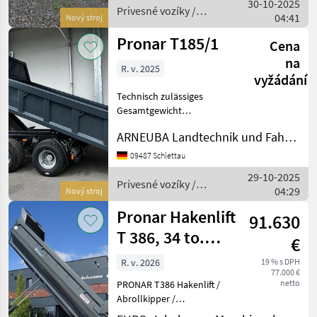
30-10-2025
Parabelfederung
Privesné vozíky /
04:41
Nový stroj
hydraulische Container
Pronar
Pronar T185/1
Cena
na
R. v. 2025
vyžádání
Technisch zulässiges
Gesamtgewicht
(innerbetrieblich) 15000 [kg]
ARNEUBA Landtechnik und Fahrzeuge GmbH Vertrieb und Service
Zul. Gesamtgewicht 15000
09487 Schlettau
29-10-2025
Privesné vozíky /
04:29
Nový stroj
Pronar
Pronar Hakenlift
91.630
T 386, 34 to.
€
zGG, mit Schub-
R. v. 2026
19 % s DPH
77.000 €
und Kni
netto
PRONAR T386 Hakenlift /
Abrollkipper /
Containeranhänger – neues