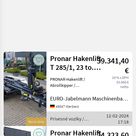
Pronar Hakenlift
39.341,40
T 285/1, 23 to.
€
zGG,
19 % s DPH
PRONAR-Hakenlift /
33.060 €
Abrollkipper /
Abrollkipper /
netto
Containeranhänger /
Containerfahrzeug /
EURO-Jabelmann Maschinenbau GmbH
Abrollsystem /
49847 Itterbeck
Abrollfahrzeug /
12-02-2024
Hakengerät Modell T 285/1,
Privesné vozíky /
17:18
23 to. Technische Daten:
Nový stroj
Pronar
Ges
Pronar Hakenlift
24.323,60