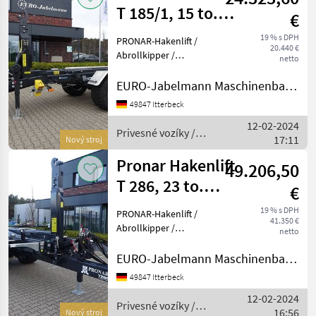
T 185/1, 15 to.
€
zGG,
19 % s DPH
PRONAR-Hakenlift /
20.440 €
Abrollkipper / C
Abrollkipper /
netto
Containeranhänger /
Containerfahrzeug /
EURO-Jabelmann Maschinenbau GmbH
Abrollsystem /
49847 Itterbeck
Abrollfahrzeug /
12-02-2024
Hakengerät Modell T 185/1,
Privesné vozíky /
17:11
15 to. Technische Daten:
Nový stroj
Pronar
Ges
Pronar Hakenlift
49.206,50
T 286, 23 to.
€
zGG,
19 % s DPH
PRONAR-Hakenlift /
41.350 €
Abrollkipper /
Abrollkipper /
netto
Containeranhänger /
Co
Containerfahrzeug /
EURO-Jabelmann Maschinenbau GmbH
Abrollsystem /
49847 Itterbeck
Abrollfahrzeug /
12-02-2024
Hakengerät Modell T 286,
Privesné vozíky /
16:56
23 to. Technische Daten:
Nový stroj