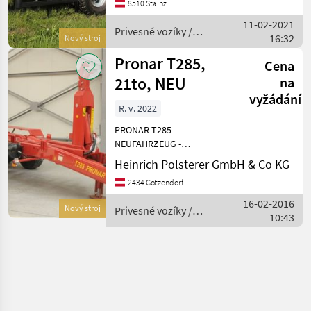
700 /45 R 26 Lenkachse,
8510 Stainz
hydr. Verriegelung, K80, 40
11-02-2021
km/h Ausführung, , reic
Privesné vozíky /
16:32
Nový stroj
Pronar
Pronar T285,
Cena
21to, NEU
na
vyžádání
R. v. 2022
PRONAR T285
NEUFAHRZEUG -
Hakenliftanhänger für
Heinrich Polsterer GmbH & Co KG
Landwirtschaft, Bauwesen
2434 Götzendorf
und Abfallwirtschaft - zul.
Gesamtgewicht 21to -
16-02-2016
Nový stroj
Privesné vozíky /
Tandemfahrwerk -
10:43
Pronar
Untenaufhängung, Sta