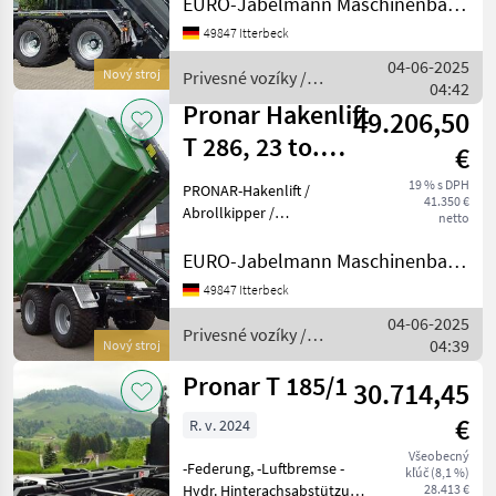
EURO-Jabelmann Maschinenbau GmbH
Modell mit Schub- und
49847 Itterbeck
Knickarm + hydr.
Tridemfahrwerk – sofort
04-06-2025
Nový stroj
Privesné vozíky /
verfügbar Zum Verkauf
04:42
Pronar
steht ein neue
Pronar Hakenlift
49.206,50
T 286, 23 to.
€
zGG,
19 % s DPH
PRONAR-Hakenlift /
41.350 €
Abrollkipper /
Abrollkipper /
netto
Containeranhänger /
Co
Containerfahrzeug /
EURO-Jabelmann Maschinenbau GmbH
Abrollsystem /
49847 Itterbeck
Abrollfahrzeug /
04-06-2025
Hakengerät Modell T 286,
Privesné vozíky /
04:39
23 to. Technische Daten:
Nový stroj
Pronar
Gesam
Pronar T 185/1
30.714,45
€
R. v. 2024
Všeobecný
-Federung, -Luftbremse -
kľúč (8,1 %)
Hydr. Hinterachsabstützung
28.413 €