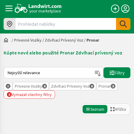
Prohledat nabídky
/
Privesné Vozíky
/
Zdvíhací Prívesný Voz
/
Pronar
Kúpte nové alebo použité Pronar Zdvíhací prívesný voz
Takto se řadí nabídky na Landwirt.com
Filtry
x
x
x
x
Privesne Voziky
Zdvihaci Privesny Voz
Pronar
x
Vymazat všechny filtry
Seznam
Mřížka