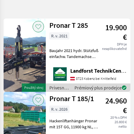
Zpřesnit
hledání
Pronar T 285
19.900
Kategorie
Země
Filtry
4
€
R. v. 2021
Zobrazit
DPH je
AKTUÁLNÍ
Obnovit
31
neaplikovateľné
Baujahr 2021 hydr. Stützfuß
CESTA
výsledků
einfachw. Tandemachse
poľnohospodárska
Druckluftbremse sehr
technika
starke Gebrauchs- und
Landforst TechnikCenter Knittelfeld
Privesne
Korrosionsspuren Um
Voziky
8723 Kobenz bei Knittelfeld
Ihnen unnötige Wartezeiten
Zdvihaci
oder Wegstrecken zu ers
Privesné
Prémiový plus prodejce
Použitý stroj
Privesny
vozíky /
Voz
Pronar T 185/1
24.960
Pronar
Pronar
€
R. v. 2026
VYBRAT
20 % s DPH
KATEGORII
Hackenliftanhänger Pronar
20.800 €
mit 15T GG, 11900 kg NL, 2
netto
Pronar
Leiter DL Anlage mit ALB, 40