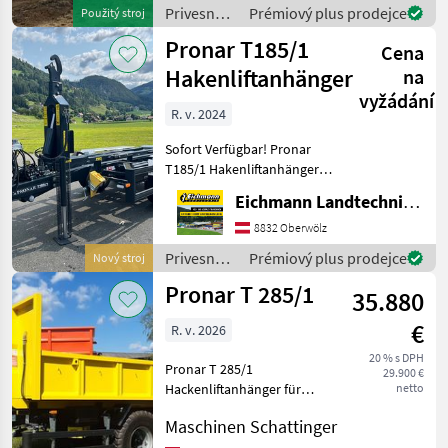
Hakenliftanhänger: -
Privesné
Prémiový plus prodejce
Použitý stroj
Beleuchtung mi
vozíky /
Pronar T185/1
Cena
Pronar
Hakenliftanhänger
na
vyžádání
R. v. 2024
Sofort Verfügbar! Pronar
T185/1 Hakenliftanhänger.
AKTION Ausstattung &
Eichmann Landtechnik GmbH
Details: - Tandemfahrwerk
mit Parabelfederung mit
8832 Oberwölz
dem Achsenabstand (mm):
Privesné
Prémiový plus prodejce
Nový stroj
1325 - Starre
vozíky /
Pronar T 285/1
35.880
Pronar
€
R. v. 2026
20 % s DPH
Pronar T 285/1
29.900 €
Hackenliftanhänger für
netto
verschiedene Container,
Maschinen Schattinger
Bereifung 385/60 R 22.5 bis