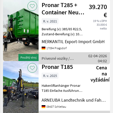
Pronar T285 +
39.270
Container Neuer
€
Preis!
R. v. 2021
19 % s DPH
33.000 €
netto
Bereifung (v): 385/65 R22.5,
Zustand-Bereifung (v): 100
%, Bereifung (h): 385/65
MERKANTIL Export-Import GmbH
R22.5, Zustand-Bereifung
17094 Pragsdorf
(h): 100 %, Geschwindigkeit:
40 km/h,
02-04-2026
Použitý stroj
Privesné vozíky /
Beleuchtung/Warn
04:02
Pronar
Pronar T185
Cena
na
R. v. 2025
vyžádání
Hakenliftanhänger Pronar
T185 Einfache Ausführung
Kugelkopf K80 zusätzliche
ARNEUBA Landtechnik und Fahrzeuge GmbH Vertrieb und Service
Hydraulikanschlüsse auf
dem Haken
09487 Schlettau
Tandemfahrwerk /