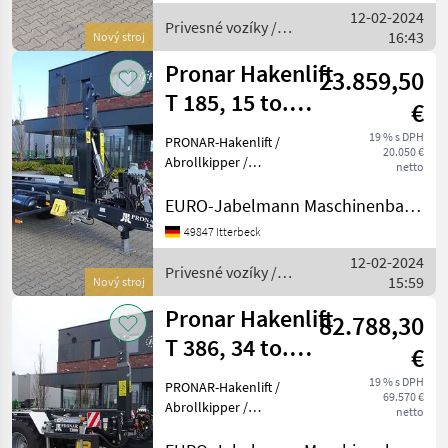
12-02-2024
15000 kg Eigengewicht 2870
Privesné vozíky /
16:43
kg Nutzlast ca.
Nový stroj
Pronar
Pronar Hakenlift
23.859,50
T 185, 15 to.
€
zGG,
19 % s DPH
PRONAR-Hakenlift /
20.050 €
Abrollkipper /
Abrollkipper /
netto
Containeranhänger /
Con
Containerfahrzeug /
EURO-Jabelmann Maschinenbau GmbH
Abrollsystem /
49847 Itterbeck
Abrollfahrzeug /
12-02-2024
Hakengerät Modell T 185,
Privesné vozíky /
15:59
15 to. Serienmäßige
Nový stroj
Pronar
Ausstattung:
Pronar Hakenlift
82.788,30
T 386, 34 to.
€
zGG,
19 % s DPH
PRONAR-Hakenlift /
69.570 €
Abrollkipper /
Abrollkipper /
netto
Containeranhänger /
Co
Containerfahrzeug /