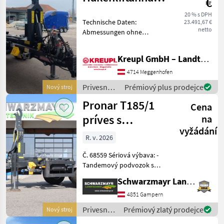
€
T185/1 mit
20 % s DPH
Technische Daten:
23.491,67 €
Zubehör!
netto
Abmessungen ohne
Container (LxBxH): 5940 x
2380 x 2770 mm Länge mit
Kreupl GmbH – Landtechnik – Schlosserei – Anhänger
Container (min./max.): 6180
/ 6780 mm Breite mit
4714 Meggenhofen
Container (max.): 2550 mm
Privesné
Prémiový plus prodejce
Nový stroj
vozíky /
Pronar T185/1
Cena
Pronar
príves s
na
vyžádání
hákovým
R. v. 2026
zdvihom
Č. 68559 Sériová výbava: -
Tandemový podvozok s
parabolickým odpružením -
Schwarzmayr Landtechnik GmbH - Gampern
Pevné nápravy - Spodné
závesné zariadenie, pevná
4851 Gampern
ťažná tyč s ťažným okom -
Privesné
Prémiový zlatý prodejce
Nový stroj
Hydraulická
vozíky /