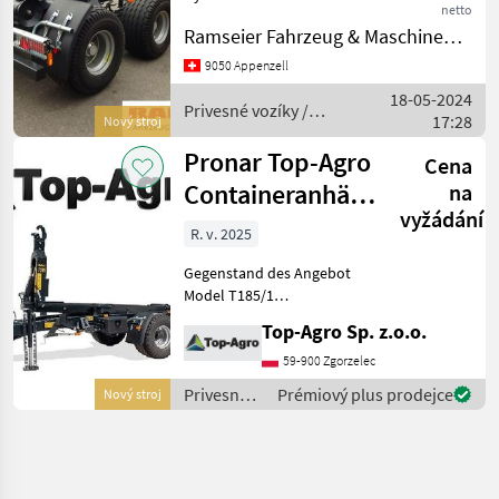
netto
-Hydr.
Ramseier Fahrzeug & Maschinen AG
Containerverriegelung -
Untenanhängung K80 -
9050 Appenzell
Eigene Bordhydraulik -
18-05-2024
Unterfahrschtutz Privesné
Privesné vozíky /
17:28
Nový stroj
vozíky Zd
Pronar
Pronar Top-Agro
Cena
Containeranhänger
na
vyžádání
T185/1 Hakenlift
R. v. 2025
BEST
Gegenstand des Angebot
Model T185/1
Serienaustatung Preis
Top-Agro Sp. z.o.o.
22900€ netto Technische
Daten: Zul. Gesamtgewicht:
59-900 Zgorzelec
15000 [kg] Nutzlast
Privesné
Prémiový plus prodejce
Nový stroj
(zusammen mit der Contain
vozíky /
Pronar