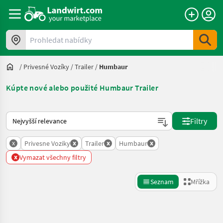
Prohledat nabídky
/
Privesné Vozíky
/
Trailer
/
Humbaur
Kúpte nové alebo použité Humbaur Trailer
Takto se řadí nabídky na Landwirt.com
Filtry
x
x
x
x
Privesne Voziky
Trailer
Humbaur
x
Vymazat všechny filtry
Seznam
Mřížka