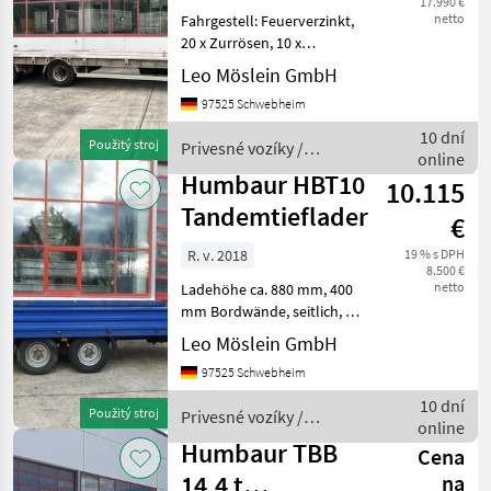
17.990 €
netto
Fahrgestell: Feuerverzinkt,
20 x Zurrösen, 10 x
Rungentaschen, Ladehöhe:
Leo Möslein GmbH
900 mm, , Fahrzeug wird im
97525 Schwebheim
Bankauftrag verkauft., , --
Druckfehler, Irrtümer und
10 dní
Použitý stroj
Privesné vozíky /
Ände
online
Humbaur
Humbaur HBT10
10.115
Tandemtieflader
€
R. v. 2018
19 % s DPH
8.500 €
netto
Ladehöhe ca. 880 mm, 400
mm Bordwände, seitlich, 8
x Zurrösen, , Fahrzeug wird
Leo Möslein GmbH
im Auftrag verkauft., , --
97525 Schwebheim
Druckfehler, Irrtümer und
Änderungen vorbehalten,
10 dní
Použitý stroj
Privesné vozíky /
Mus
online
Humbaur
Humbaur TBB
Cena
14,4 t
na