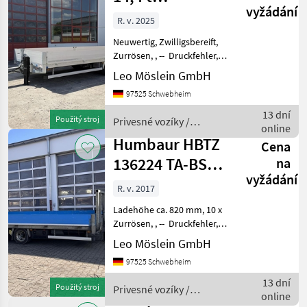
vyžádání
Tandemtieflader
R. v. 2025
7,20 m lang,
Neuwertig, Zwilligsbereift,
Neuwerti
Zurrösen, , -- Druckfehler,
Irrtümer und Änderungen
Leo Möslein GmbH
vorbehalten, Muster-
97525 Schwebheim
Bilder --, Mehr Daten unter:
... More Details: ... Privesné
13 dní
Použitý stroj
Privesné vozíky /
online
Humbaur
Humbaur HBTZ
Cena
136224 TA-BS
na
vyžádání
13,6 t
R. v. 2017
Tandemtieflader
Ladehöhe ca. 820 mm, 10 x
Zurrösen, , -- Druckfehler,
Irrtümer und Änderungen
Leo Möslein GmbH
vorbehalten, Muster-
97525 Schwebheim
Bilder --, Mehr Daten unter:
... More Details: ... Privesné
13 dní
Použitý stroj
Privesné vozíky /
voz
online
Humbaur