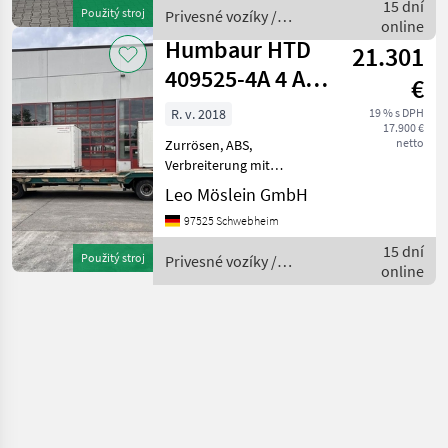
... More Details: ... Privesné
15 dní
Použitý stroj
Privesné vozíky /
vozíky Trailer
online
Humbaur
Humbaur HTD
21.301
409525-4A 4 Achs
€
Tiefladeranhänger
R. v. 2018
19 % s DPH
17.900 €
netto
Zurrösen, ABS,
Verbreiterung mit
Warntafeln, Fahrzeug wird
Leo Möslein GmbH
im Auftrag verkauft., , --
97525 Schwebheim
Druckfehler, Irrtümer und
Änderungen vorbehalten,
15 dní
Použitý stroj
Privesné vozíky /
Muster- Bilder --, Mehr D
online
Humbaur