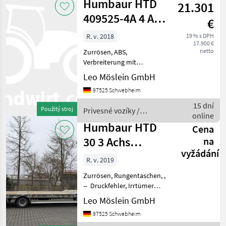
Humbaur HTD
21.301
409525-4A 4 Achs
€
Tiefladeranhänger,
R. v. 2018
19 % s DPH
17.900 €
kein Mül
netto
Zurrösen, ABS,
Verbreiterung mit
Warntafeln, Fahrzeug wird
Leo Möslein GmbH
im Auftrag verkauft., , --
97525 Schwebheim
Druckfehler, Irrtümer und
Änderungen vorbehalten,
15 dní
Použitý stroj
Privesné vozíky /
Muster- Bilder --, Mehr D
online
Humbaur
Humbaur HTD
Cena
30 3 Achs
na
vyžádání
Tiefladeranhänger,
R. v. 2019
Wenig Benutzt
Zurrösen, Rungentaschen, ,
-- Druckfehler, Irrtümer
und Änderungen
Leo Möslein GmbH
vorbehalten, Muster-
97525 Schwebheim
Bilder --, Mehr Daten unter: